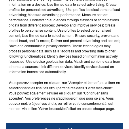
information on a device; Use limited data to select advertising; Create
aspergé sa compagne et leur bébé de trois mois
profiles for personalised advertising; Use profiles to select personalised
d'un liquide inflammable.
advertising; Measure advertising performance; Measure content
performance; Understand audiences through statistics or combinations
of data from different sources; Develop and improve services; Create
profiles to personalise content; Use profiles to select personalised
content; Use limited data to select content; Ensure security, prevent and
detect fraud, and fix errors; Deliver and present advertising and content;
Save and communicate privacy choices. These technologies may
20 juillet 2026
process personal data such as IP address and browsing data to offer
UNE ADOLESCENTE DEVANT SE FAIRE
following functionalities: Identify devices based on information actively
requested; Use precise geolocation data; Match and combine data from
OPÉRER DE LA CHEVILLE RESSORT DE LA...
other data sources; Link different devices; Identify devices based on
La famille a porté plainte contre la clinique qui a
information transmitted automatically.
reconnu sa responsabilité et présenté ses
Vous pouvez accepter en cliquant sur "Accepter et fermer", ou affiner en
excuses.
TITRES DIFFUSÉS
sélectionnant les finalités et/ou partenaires dans "Gérer mes choix".
Vous pouvez également refuser en cliquant sur "Continuer sans
accepter". Vos préférences ne s'appliqueront que pour ce site. Vous
pouvez mettre à jour vos choix, ou retirer votre consentement à tout
19h46
19h46
19h43
19h43
moment via le lien "Gérer les cookies" situé en bas de chaque page.