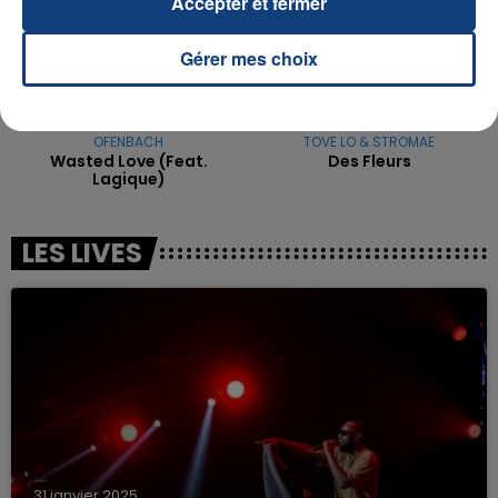
Accepter et fermer
Gérer mes choix
OFENBACH
TOVE LO & STROMAE
Wasted Love (feat.
Des Fleurs
Lagique)
LES LIVES
31 janvier 2025