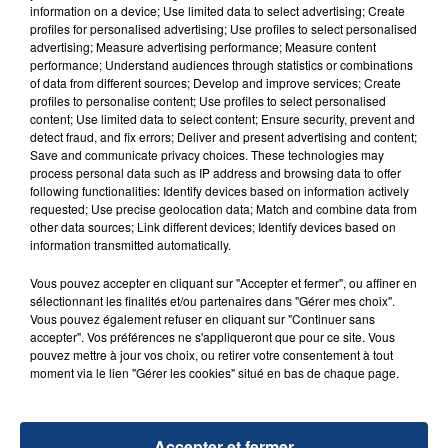
Un homme s'est immolé par le feu après avoir
information on a device; Use limited data to select advertising; Create
aspergé sa compagne et leur bébé de trois mois
profiles for personalised advertising; Use profiles to select personalised
advertising; Measure advertising performance; Measure content
d'un liquide inflammable.
performance; Understand audiences through statistics or combinations
of data from different sources; Develop and improve services; Create
profiles to personalise content; Use profiles to select personalised
content; Use limited data to select content; Ensure security, prevent and
detect fraud, and fix errors; Deliver and present advertising and content;
Save and communicate privacy choices. These technologies may
process personal data such as IP address and browsing data to offer
20 juillet 2026
following functionalities: Identify devices based on information actively
UNE ADOLESCENTE DEVANT SE FAIRE
requested; Use precise geolocation data; Match and combine data from
OPÉRER DE LA CHEVILLE RESSORT DE LA...
other data sources; Link different devices; Identify devices based on
information transmitted automatically.
La famille a porté plainte contre la clinique qui a
reconnu sa responsabilité et présenté ses
Vous pouvez accepter en cliquant sur "Accepter et fermer", ou affiner en
excuses.
sélectionnant les finalités et/ou partenaires dans "Gérer mes choix".
TITRES DIFFUSÉS
Vous pouvez également refuser en cliquant sur "Continuer sans
accepter". Vos préférences ne s'appliqueront que pour ce site. Vous
pouvez mettre à jour vos choix, ou retirer votre consentement à tout
moment via le lien "Gérer les cookies" situé en bas de chaque page.
17h36
17h36
17h29
17h29
Accepter et fermer