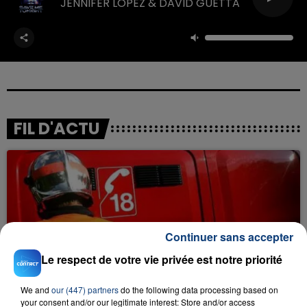
JENNIFER LOPEZ & DAVID GUETTA
FIL D'ACTU
Continuer sans accepter
Le respect de votre vie privée est notre priorité
23 juillet 2026
INCENDIE MORTEL À LENS : UNE FEMME ET
SON BÉBÉ ENTRE LA VIE ET LA...
We and
our (447) partners
do the following data processing based on
your consent and/or our legitimate interest: Store and/or access