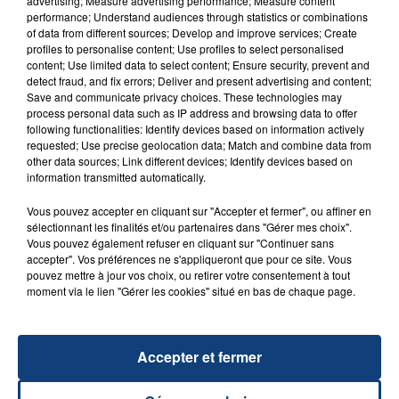
advertising; Measure advertising performance; Measure content
performance; Understand audiences through statistics or combinations
of data from different sources; Develop and improve services; Create
profiles to personalise content; Use profiles to select personalised
content; Use limited data to select content; Ensure security, prevent and
detect fraud, and fix errors; Deliver and present advertising and content;
20 juillet 2026
UNE ADOLESCENTE DEVANT SE FAIRE
Save and communicate privacy choices. These technologies may
process personal data such as IP address and browsing data to offer
OPÉRER DE LA CHEVILLE RESSORT DE LA...
following functionalities: Identify devices based on information actively
La famille a porté plainte contre la clinique qui a
requested; Use precise geolocation data; Match and combine data from
other data sources; Link different devices; Identify devices based on
reconnu sa responsabilité et présenté ses
information transmitted automatically.
excuses.
TITRES DIFFUSÉS
Vous pouvez accepter en cliquant sur "Accepter et fermer", ou affiner en
sélectionnant les finalités et/ou partenaires dans "Gérer mes choix".
Vous pouvez également refuser en cliquant sur "Continuer sans
8h43
8h43
8h39
8h39
accepter". Vos préférences ne s'appliqueront que pour ce site. Vous
pouvez mettre à jour vos choix, ou retirer votre consentement à tout
moment via le lien "Gérer les cookies" situé en bas de chaque page.
Accepter et fermer