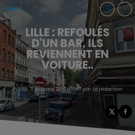
LILLE : REFOULÉS
D'UN BAR, ILS
REVIENNENT EN
VOITURE..
Publié : 11 octobre 2016 à 11h17 par La rédaction