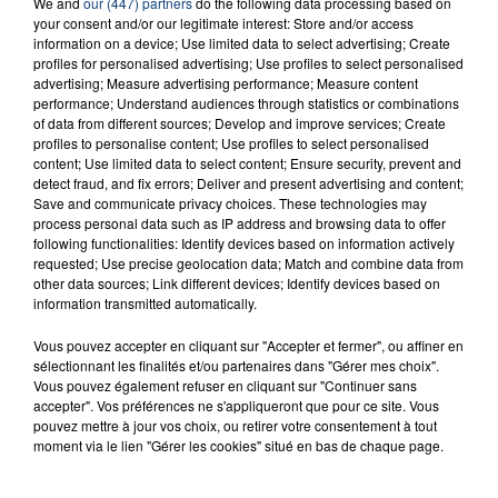
We and
our (447) partners
do the following data processing based on
INCENDIE MORTEL À LENS : UNE FEMME ET
your consent and/or our legitimate interest: Store and/or access
SON BÉBÉ ENTRE LA VIE ET LA...
information on a device; Use limited data to select advertising; Create
Un homme s'est immolé par le feu après avoir
profiles for personalised advertising; Use profiles to select personalised
advertising; Measure advertising performance; Measure content
aspergé sa compagne et leur bébé de trois mois
performance; Understand audiences through statistics or combinations
d'un liquide inflammable.
of data from different sources; Develop and improve services; Create
profiles to personalise content; Use profiles to select personalised
content; Use limited data to select content; Ensure security, prevent and
detect fraud, and fix errors; Deliver and present advertising and content;
Save and communicate privacy choices. These technologies may
process personal data such as IP address and browsing data to offer
following functionalities: Identify devices based on information actively
requested; Use precise geolocation data; Match and combine data from
20 juillet 2026
other data sources; Link different devices; Identify devices based on
UNE ADOLESCENTE DEVANT SE FAIRE
information transmitted automatically.
OPÉRER DE LA CHEVILLE RESSORT DE LA...
La famille a porté plainte contre la clinique qui a
Vous pouvez accepter en cliquant sur "Accepter et fermer", ou affiner en
sélectionnant les finalités et/ou partenaires dans "Gérer mes choix".
reconnu sa responsabilité et présenté ses
Vous pouvez également refuser en cliquant sur "Continuer sans
excuses.
accepter". Vos préférences ne s'appliqueront que pour ce site. Vous
TITRES DIFFUSÉS
pouvez mettre à jour vos choix, ou retirer votre consentement à tout
moment via le lien "Gérer les cookies" situé en bas de chaque page.
20h06
20h06
20h03
20h03