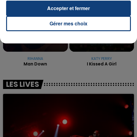
Accepter et fermer
Gérer mes choix
RIHANNA
KATY PERRY
Man Down
I Kissed A Girl
LES LIVES