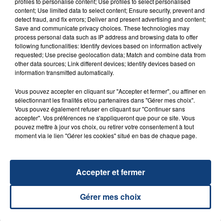
profiles to personalise content; Use profiles to select personalised
content; Use limited data to select content; Ensure security, prevent and
detect fraud, and fix errors; Deliver and present advertising and content;
Save and communicate privacy choices. These technologies may
23 juillet 2026
process personal data such as IP address and browsing data to offer
INCENDIE MORTEL À LENS : UNE FEMME ET
following functionalities: Identify devices based on information actively
SON BÉBÉ ENTRE LA VIE ET LA...
requested; Use precise geolocation data; Match and combine data from
other data sources; Link different devices; Identify devices based on
Un homme s'est immolé par le feu après avoir
information transmitted automatically.
aspergé sa compagne et leur bébé de trois mois
d'un liquide inflammable.
Vous pouvez accepter en cliquant sur "Accepter et fermer", ou affiner en
sélectionnant les finalités et/ou partenaires dans "Gérer mes choix".
Vous pouvez également refuser en cliquant sur "Continuer sans
accepter". Vos préférences ne s'appliqueront que pour ce site. Vous
pouvez mettre à jour vos choix, ou retirer votre consentement à tout
moment via le lien "Gérer les cookies" situé en bas de chaque page.
20 juillet 2026
UNE ADOLESCENTE DEVANT SE FAIRE
Accepter et fermer
OPÉRER DE LA CHEVILLE RESSORT DE LA...
La famille a porté plainte contre la clinique qui a
Gérer mes choix
reconnu sa responsabilité et présenté ses
excuses.
TITRES DIFFUSÉS