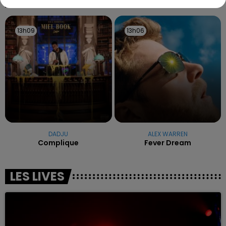
13h09
13h09
13h06
13h06
DADJU
ALEX WARREN
Complique
Fever Dream
LES LIVES