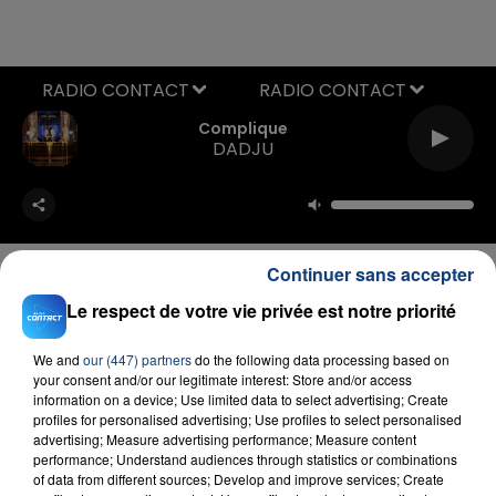
RADIO CONTACT
Complique
DADJU
Continuer sans accepter
Le respect de votre vie privée est notre priorité
FIL D'ACTU
We and
our (447) partners
do the following data processing based on
your consent and/or our legitimate interest: Store and/or access
information on a device; Use limited data to select advertising; Create
profiles for personalised advertising; Use profiles to select personalised
advertising; Measure advertising performance; Measure content
performance; Understand audiences through statistics or combinations
of data from different sources; Develop and improve services; Create