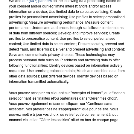
We and
our (447) partners
do the following data processing based on
INCENDIE MORTEL À LENS : UNE FEMME ET
your consent and/or our legitimate interest: Store and/or access
SON BÉBÉ ENTRE LA VIE ET LA...
information on a device; Use limited data to select advertising; Create
Un homme s'est immolé par le feu après avoir
profiles for personalised advertising; Use profiles to select personalised
advertising; Measure advertising performance; Measure content
aspergé sa compagne et leur bébé de trois mois
performance; Understand audiences through statistics or combinations
d'un liquide inflammable.
of data from different sources; Develop and improve services; Create
profiles to personalise content; Use profiles to select personalised
content; Use limited data to select content; Ensure security, prevent and
detect fraud, and fix errors; Deliver and present advertising and content;
Save and communicate privacy choices. These technologies may
process personal data such as IP address and browsing data to offer
following functionalities: Identify devices based on information actively
requested; Use precise geolocation data; Match and combine data from
20 juillet 2026
UNE ADOLESCENTE DEVANT SE FAIRE
other data sources; Link different devices; Identify devices based on
information transmitted automatically.
OPÉRER DE LA CHEVILLE RESSORT DE LA...
La famille a porté plainte contre la clinique qui a
Vous pouvez accepter en cliquant sur "Accepter et fermer", ou affiner en
sélectionnant les finalités et/ou partenaires dans "Gérer mes choix".
reconnu sa responsabilité et présenté ses
Vous pouvez également refuser en cliquant sur "Continuer sans
excuses.
TITRES DIFFUSÉS
accepter". Vos préférences ne s'appliqueront que pour ce site. Vous
pouvez mettre à jour vos choix, ou retirer votre consentement à tout
moment via le lien "Gérer les cookies" situé en bas de chaque page.
23h31
23h31
23h28
23h28