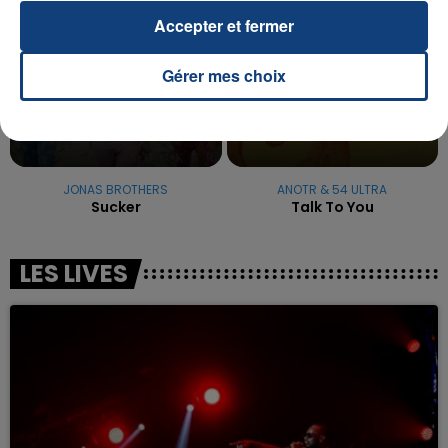
Accepter et fermer
Gérer mes choix
JONAS BROTHERS
ANOTR & 54 ULTRA
Sucker
Talk To You
LES LIVES