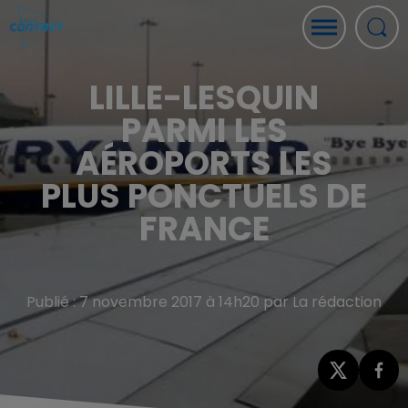
LILLE-LESQUIN
PARMI LES
AÉROPORTS LES
PLUS PONCTUELS DE
FRANCE
Publié : 7 novembre 2017 à 14h20 par La rédaction