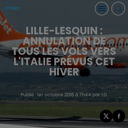
LILLE-LESQUIN :
ANNULATION DE
TOUS LES VOLS VERS
L'ITALIE PRÉVUS CET
HIVER
Publié : 1er octobre 2018 à 7h44 par I.D.