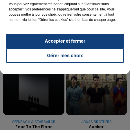
Vous pouvez également refuser en cliquant sur "Continuer sans
20 juillet 2026
accepter". Vos préférences ne s'appliqueront que pour ce site. Vous
UNE ADOLESCENTE DEVANT SE FAIRE
pouvez mettre à jour vos choix, ou retirer votre consentement à tout
OPÉRER DE LA CHEVILLE RESSORT DE LA...
moment via le lien "Gérer les cookies" situé en bas de chaque page.
La famille a porté plainte contre la clinique qui a
reconnu sa responsabilité et présenté ses
excuses.
Accepter et fermer
TITRES DIFFUSÉS
Gérer mes choix
14h40
14h40
14h34
14h34
OFENBACH & STARSAILOR
JONAS BROTHERS
Four To The Floor
Sucker