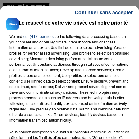
FIL D'ACTU
Continuer sans accepter
Le respect de votre vie privée est notre priorité
We and
our (447) partners
do the following data processing based on
your consent and/or our legitimate interest: Store and/or access
information on a device; Use limited data to select advertising; Create
profiles for personalised advertising; Use profiles to select personalised
advertising; Measure advertising performance; Measure content
performance; Understand audiences through statistics or combinations
23 juillet 2026
of data from different sources; Develop and improve services; Create
INCENDIE MORTEL À LENS : UNE FEMME ET
profiles to personalise content; Use profiles to select personalised
SON BÉBÉ ENTRE LA VIE ET LA...
content; Use limited data to select content; Ensure security, prevent and
detect fraud, and fix errors; Deliver and present advertising and content;
Un homme s'est immolé par le feu après avoir
Save and communicate privacy choices. These technologies may
aspergé sa compagne et leur bébé de trois mois
process personal data such as IP address and browsing data to offer
d'un liquide inflammable.
following functionalities: Identify devices based on information actively
requested; Use precise geolocation data; Match and combine data from
other data sources; Link different devices; Identify devices based on
information transmitted automatically.
Vous pouvez accepter en cliquant sur "Accepter et fermer", ou affiner en
sélectionnant les finalités et/ou partenaires dans "Gérer mes choix".