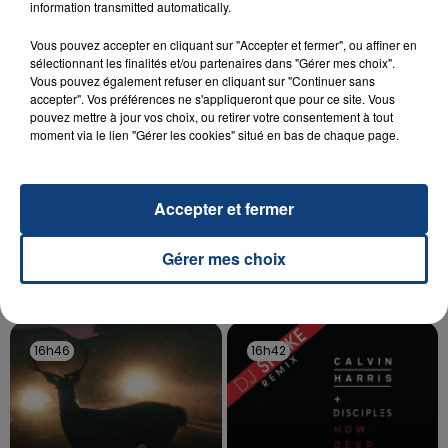
information transmitted automatically.
d'un liquide inflammable.
Vous pouvez accepter en cliquant sur "Accepter et fermer", ou affiner en
sélectionnant les finalités et/ou partenaires dans "Gérer mes choix".
Vous pouvez également refuser en cliquant sur "Continuer sans
accepter". Vos préférences ne s'appliqueront que pour ce site. Vous
pouvez mettre à jour vos choix, ou retirer votre consentement à tout
moment via le lien "Gérer les cookies" situé en bas de chaque page.
20 juillet 2026
UNE ADOLESCENTE DEVANT SE FAIRE
OPÉRER DE LA CHEVILLE RESSORT DE LA...
Accepter et fermer
La famille a porté plainte contre la clinique qui a
reconnu sa responsabilité et présenté ses
Gérer mes choix
excuses.
TITRES DIFFUSÉS
16h46
16h46
16h42
16h42