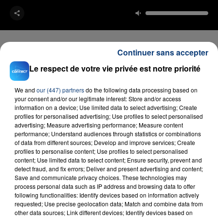
Continuer sans accepter
Le respect de votre vie privée est notre priorité
FIL D'ACTU
We and
our (447) partners
do the following data processing based on
your consent and/or our legitimate interest: Store and/or access
information on a device; Use limited data to select advertising; Create
profiles for personalised advertising; Use profiles to select personalised
advertising; Measure advertising performance; Measure content
performance; Understand audiences through statistics or combinations
of data from different sources; Develop and improve services; Create
profiles to personalise content; Use profiles to select personalised
content; Use limited data to select content; Ensure security, prevent and
detect fraud, and fix errors; Deliver and present advertising and content;
23 juillet 2026
Save and communicate privacy choices. These technologies may
INCENDIE MORTEL À LENS : UNE FEMME ET
process personal data such as IP address and browsing data to offer
SON BÉBÉ ENTRE LA VIE ET LA...
following functionalities: Identify devices based on information actively
requested; Use precise geolocation data; Match and combine data from
Un homme s'est immolé par le feu après avoir
other data sources; Link different devices; Identify devices based on
aspergé sa compagne et leur bébé de trois mois