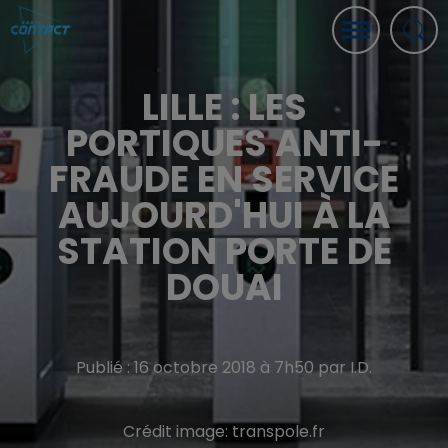
LILLE : LES
PORTIQUES ANTI-
FRAUDE EN SERVICE
AUJOURD'HUI À LA
STATION PORTE DE
DOUAI
Publié : 16 octobre 2018 à 7h50 par I.D.
Crédit image:
transpole.fr