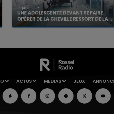
20 juillet 2026
UNE ADOLESCENTE DEVANT SE FAIRE
OPÉRER DE LA CHEVILLE RESSORT DE LA...
La famille a porté plainte contre la clinique qui a
reconnu sa responsabilité et présenté ses
excuses.
IO
ACTUS
MÉDIAS
JEUX
ANNONC