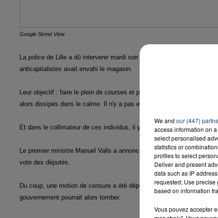
Google Street View
La police de Lille a dû intervenir mardi soir au supermarché Match de l
anticapitalistes avait envahi le magasin.
Leur objectif : faire le plein de courses et partir sans payer. C'était s
alors dissipés dans le calme. Il n'y a pas eu de d'affrontement et rien n
We and
our (447) partn
Et dans le collimateur de ces individus, il y avait notamment le projet d
access information on a 
select personalised ad
statistics or combinatio
Le premier ministre Manuel Valls a annoncé hier qu'il allait utiliser l'art
profiles to select person
vote des députés.
Deliver and present adv
data such as IP address 
requested; Use precise g
Du coup, une motion de censure a été déposée par la droite. Elle sera 
based on information tra
gouvernement pourrait alors tomber.
Vous pouvez accepter en 
mes choix". Vous pouvez