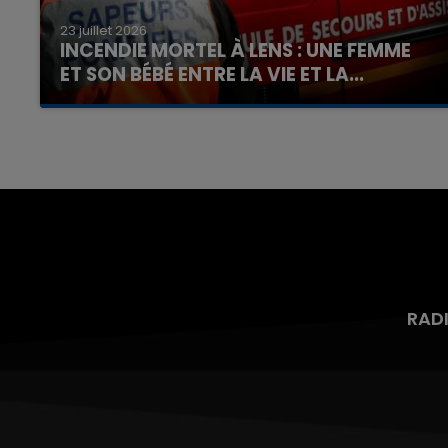
23 juillet 2026
INCENDIE MORTEL À LENS : UNE FEMME
ET SON BÉBÉ ENTRE LA VIE ET LA...
Un homme s'est immolé par le feu après avoir
aspergé sa compagne et leur bébé de trois
mois d'un liquide inflammable.
RAD