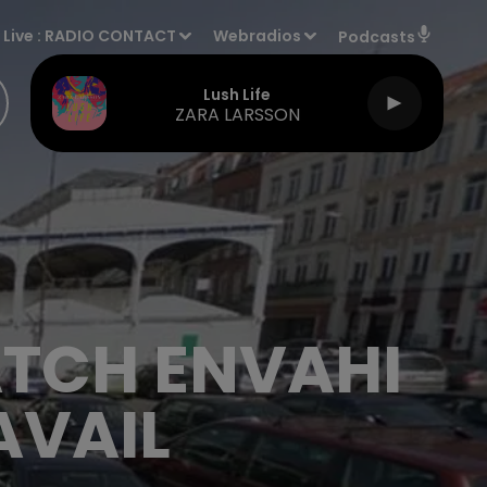
Live :
RADIO CONTACT
Webradios
Podcasts
Lush Life
ZARA LARSSON
ATCH ENVAHI
AVAIL