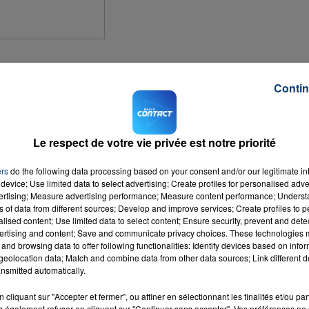
a rue Solférino, dans le centre-ville. Une centaine d'individus aux revendicati
Contin
ans compter sans l'intervention des forces de l'ordre. Les manifestants se sont
Le respect de votre vie privée est notre priorité
'a été volé.
ers
do the following data processing based on your consent and/or our legitimate int
e loi du travail. Un texte qui devrait finalement passer en force.
device; Use limited data to select advertising; Create profiles for personalised adver
vertising; Measure advertising performance; Measure content performance; Unders
ns of data from different sources; Develop and improve services; Create profiles to 
icle 49.3 de la constitution. C'est-à-dire que le texte pourrait être adopté sans
alised content; Use limited data to select content; Ensure security, prevent and detect
ertising and content; Save and communicate privacy choices. These technologies
and browsing data to offer following functionalities: Identify devices based on infor
eolocation data; Match and combine data from other data sources; Link different de
examinée demain. Si elle venait à être votée par une majorité absolue, le
nsmitted automatically.
cliquant sur "Accepter et fermer", ou affiner en sélectionnant les finalités et/ou pa
 également refuser en cliquant sur "Continuer sans accepter". Vos préférences ne 