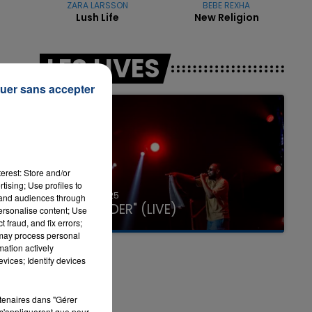
ZARA LARSSON
BEBE REXHA
Lush Life
New Religion
LES LIVES
ons
uer sans accepter
erest: Store and/or
tising; Use profiles to
31 janvier 2025
tand audiences through
GIMS "SPIDER" (LIVE)
personalise content; Use
 fraud, and fix errors;
 may process personal
mation actively
vices; Identify devices
rtenaires dans "Gérer
s'appliqueront que pour