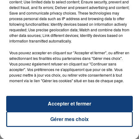
content; Use limited data to select content; Ensure security, prevent and
detect fraud, and fix errors; Deliver and present advertising and content;
23 juillet 2026
Save and communicate privacy choices. These technologies may
INCENDIE MORTEL À LENS : UNE FEMME ET
process personal data such as IP address and browsing data to offer
SON BÉBÉ ENTRE LA VIE ET LA...
following functionalities: Identify devices based on information actively
requested; Use precise geolocation data; Match and combine data from
Un homme s'est immolé par le feu après avoir
other data sources; Link different devices; Identify devices based on
aspergé sa compagne et leur bébé de trois mois
information transmitted automatically.
d'un liquide inflammable.
Vous pouvez accepter en cliquant sur "Accepter et fermer", ou affiner en
sélectionnant les finalités et/ou partenaires dans "Gérer mes choix".
Vous pouvez également refuser en cliquant sur "Continuer sans
accepter". Vos préférences ne s'appliqueront que pour ce site. Vous
pouvez mettre à jour vos choix, ou retirer votre consentement à tout
moment via le lien "Gérer les cookies" situé en bas de chaque page.
20 juillet 2026
UNE ADOLESCENTE DEVANT SE FAIRE
OPÉRER DE LA CHEVILLE RESSORT DE LA...
Accepter et fermer
La famille a porté plainte contre la clinique qui a
reconnu sa responsabilité et présenté ses
Gérer mes choix
excuses.
TITRES DIFFUSÉS