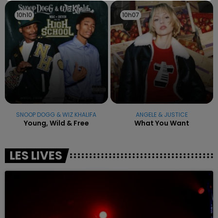
10h10
10h10
10h07
10h07
SNOOP DOGG & WIZ KHALIFA
ANGELE & JUSTICE
Young, Wild & Free
What You Want
LES LIVES