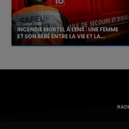
23 juillet 2026
INCENDIE MORTEL À LENS : UNE FEMME
ET SON BÉBÉ ENTRE LA VIE ET LA...
Un homme s'est immolé par le feu après avoir
aspergé sa compagne et leur bébé de trois
mois d'un liquide inflammable.
RAD