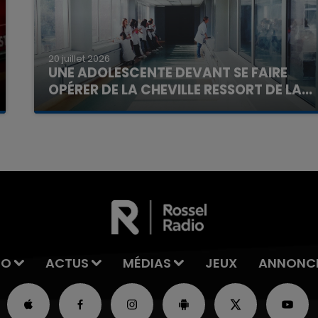
20 juillet 2026
UNE ADOLESCENTE DEVANT SE FAIRE
OPÉRER DE LA CHEVILLE RESSORT DE LA...
La famille a porté plainte contre la clinique qui a
reconnu sa responsabilité et présenté ses
excuses.
IO
ACTUS
MÉDIAS
JEUX
ANNONC