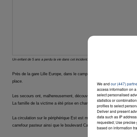
16h00 - 20h00
LA TEAM DU WEEK-END
Un enfant de 5 ans a perdu la vie dans cet incident. Martine Aubry est sur place où l
Près de la gare Lille Europe, dans le camp rom un incendie s'est prop
place.
We and
our (447) partn
access information on a 
select personalised ad
Les secours ont, malhereusement, découvert le corps d'un enfant de 5 
statistics or combinatio
La famille de la victime a été prise en charge par le Samu. L'origine de
profiles to select person
Deliver and present adv
data such as IP address 
La circulation sur le périphérique Est est momentanément interrompue.
requested; Use precise g
carrefour pasteur ainsi que le boulevard Carnot.
based on information tra