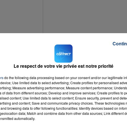
7h00 - 12h00
LA TEAM DU WEEK-END
Contin
a tension est palpable.
Le respect de votre vie privée est notre priorité
agé sous l'autopont du carrefour Pasteur. Pompiers, policiers et Samu sont su
ers
do the following data processing based on your consent and/or our legitimate int
device; Use limited data to select advertising; Create profiles for personalised adver
vertising; Measure advertising performance; Measure content performance; Unders
ans. Martine Aubry est également sur les lieux où la tension est à son combl
ns of data from different sources; Develop and improve services; Create profiles to 
 l'accident serait accidentelle.
alised content; Use limited data to select content; Ensure security, prevent and detect
ertising and content; Save and communicate privacy choices. These technologies
and browsing data to offer following functionalities: Identify devices based on infor
 Les gares ainsi que les autoroutes A1 et A25 sont inaccessibles depuis le
eolocation data; Match and combine data from other data sources; Link different de
nsmitted automatically.