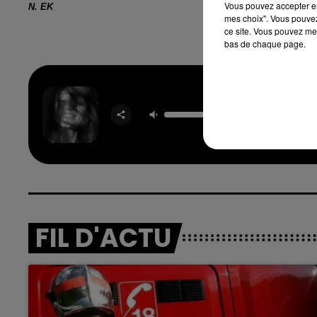
Vous pouvez accepter en 
N. EK
mes choix". Vous pouvez
ce site. Vous pouvez met
bas de chaque page.
7h00 - 12h00
Pet
nd
La Team du Week-end
ARIA
GRAN
FIL D'ACTU