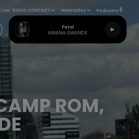
Live :
RADIO CONTACT
Webradios
Podcasts
Petal
ARIANA GRANDE
N CAMP ROM,
DE