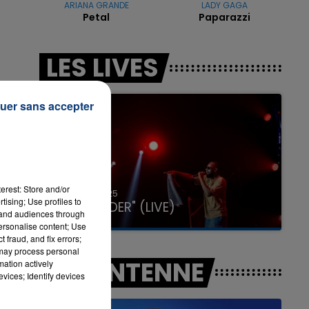
ARIANA GRANDE
LADY GAGA
Petal
Paparazzi
16h00 - 20h00
LES LIVES
LA TEAM DU WEEK-END
uer sans accepter
r
erest: Store and/or
31 janvier 2025
tising; Use profiles to
GIMS "SPIDER" (LIVE)
tand audiences through
e.
personalise content; Use
 fraud, and fix errors;
 may process personal
A L'ANTENNE
mation actively
vices; Identify devices