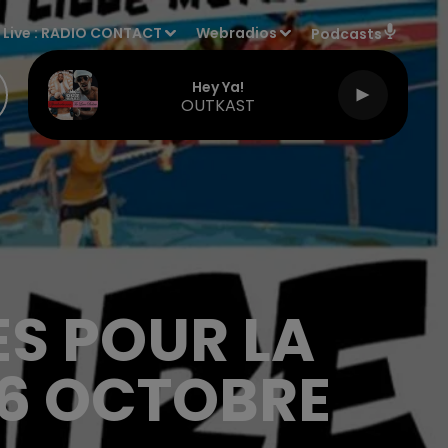
Live :
RADIO CONTACT
Webradios
Podcasts
Hey Ya!
OUTKAST
ES POUR LA
 6 OCTOBRE