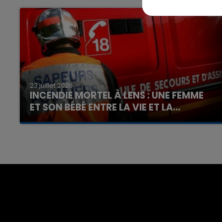
23 juillet 2026
INCENDIE MORTEL À LENS : UNE FEMME
ET SON BÉBÉ ENTRE LA VIE ET LA...
Un homme s'est immolé par le feu après avoir
aspergé sa compagne et leur bébé de trois
mois d'un liquide inflammable.