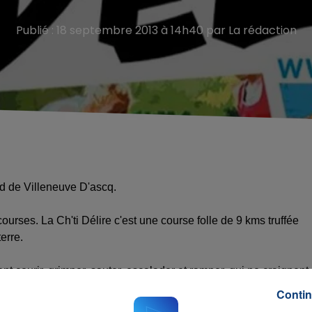
Publié : 18 septembre 2013 à 14h40 par La rédaction
rd de Villeneuve D'ascq.
 courses. La Ch'ti Délire c'est une course folle de 9 kms truffée
erre.
t courir, grimper, sauter, escalader et ramper, qui ne craignent 
 pari de venir la défier !!
Contin