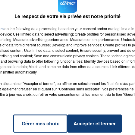
jourd'hui ton inscription pour être de la fête lors de la premièr
Le respect de votre vie privée est notre priorité
ers
do the following data processing based on your consent and/or our legitimate int
device; Use limited data to select advertising; Create profiles for personalised adver
vertising; Measure advertising performance; Measure content performance; Unders
ns of data from different sources; Develop and improve services; Create profiles to 
alised content; Use limited data to select content; Ensure security, prevent and detect
ertising and content; Save and communicate privacy choices. These technologies
and browsing data to offer following functionalities: Identify devices based on infor
eolocation data; Match and combine data from other data sources; Link different de
nsmitted automatically.
a!
RADIO CONTACT
AST
cliquant sur "Accepter et fermer", ou affiner en sélectionnant les finalités et/ou pa
 également refuser en cliquant sur "Continuer sans accepter". Vos préférences ne 
tre à jour vos choix, ou retirer votre consentement à tout moment via le lien "Gérer 
Gérer mes choix
Accepter et fermer