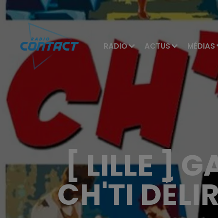
RADIO
ACTUS
MÉDIAS
[ LILLE ]
CH'TI DÉL