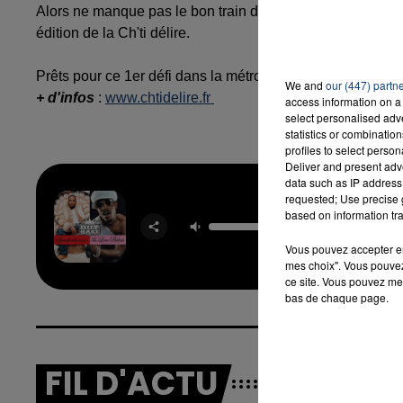
Alors ne manque pas le bon train de tente de gagner dès au
édition de la Ch'ti délire.
Prêts pour ce 1er défi dans la métropole Lilloise ?
We and
our (447) partn
+ d'infos
:
www.chtidelire.fr
access information on a 
select personalised ad
statistics or combinatio
profiles to select person
Deliver and present adv
data such as IP address 
requested; Use precise g
based on information tra
Hey Y
OUTK
Vous pouvez accepter en 
mes choix". Vous pouvez
ce site. Vous pouvez met
bas de chaque page.
FIL D'ACTU