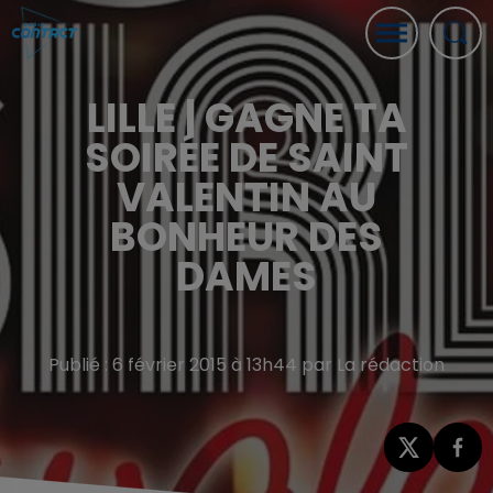
LILLE | GAGNE TA
SOIRÉE DE SAINT
VALENTIN AU
BONHEUR DES
DAMES
Publié : 6 février 2015 à 13h44 par La rédaction