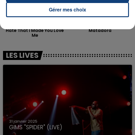
Gérer mes choix
ARIANA GRANDE
KAROL G
Hate That I Made You Love
Matadora
Me
LES LIVES
31 janvier 2025
GIMS "SPIDER" (LIVE)