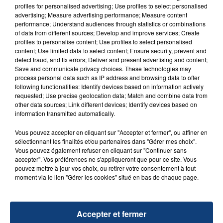
profiles for personalised advertising; Use profiles to select personalised
advertising; Measure advertising performance; Measure content
performance; Understand audiences through statistics or combinations
of data from different sources; Develop and improve services; Create
profiles to personalise content; Use profiles to select personalised
content; Use limited data to select content; Ensure security, prevent and
detect fraud, and fix errors; Deliver and present advertising and content;
20 juillet 2026
Save and communicate privacy choices. These technologies may
UNE ADOLESCENTE DEVANT SE FAIRE
process personal data such as IP address and browsing data to offer
OPÉRER DE LA CHEVILLE RESSORT DE LA...
following functionalities: Identify devices based on information actively
requested; Use precise geolocation data; Match and combine data from
La famille a porté plainte contre la clinique qui a
other data sources; Link different devices; Identify devices based on
reconnu sa responsabilité et présenté ses
information transmitted automatically.
excuses.
TITRES DIFFUSÉS
Vous pouvez accepter en cliquant sur "Accepter et fermer", ou affiner en
sélectionnant les finalités et/ou partenaires dans "Gérer mes choix".
Vous pouvez également refuser en cliquant sur "Continuer sans
accepter". Vos préférences ne s'appliqueront que pour ce site. Vous
8h36
8h36
8h27
8h27
pouvez mettre à jour vos choix, ou retirer votre consentement à tout
moment via le lien "Gérer les cookies" situé en bas de chaque page.
Accepter et fermer