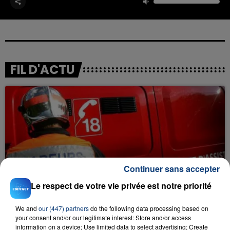
FIL D'ACTU
Continuer sans accepter
23 juillet 2026
INCENDIE MORTEL À LENS : UNE FEMME ET
Le respect de votre vie privée est notre priorité
SON BÉBÉ ENTRE LA VIE ET LA...
Un homme s'est immolé par le feu après avoir
We and
our (447) partners
do the following data processing based on
aspergé sa compagne et leur bébé de trois mois
your consent and/or our legitimate interest: Store and/or access
information on a device; Use limited data to select advertising; Create
d'un liquide inflammable.