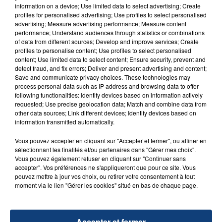
Un homme s'est immolé par le feu après avoir
information on a device; Use limited data to select advertising; Create
aspergé sa compagne et leur bébé de trois mois
profiles for personalised advertising; Use profiles to select personalised
advertising; Measure advertising performance; Measure content
d'un liquide inflammable.
performance; Understand audiences through statistics or combinations
of data from different sources; Develop and improve services; Create
profiles to personalise content; Use profiles to select personalised
content; Use limited data to select content; Ensure security, prevent and
detect fraud, and fix errors; Deliver and present advertising and content;
Save and communicate privacy choices. These technologies may
process personal data such as IP address and browsing data to offer
20 juillet 2026
following functionalities: Identify devices based on information actively
UNE ADOLESCENTE DEVANT SE FAIRE
requested; Use precise geolocation data; Match and combine data from
OPÉRER DE LA CHEVILLE RESSORT DE LA...
other data sources; Link different devices; Identify devices based on
information transmitted automatically.
La famille a porté plainte contre la clinique qui a
reconnu sa responsabilité et présenté ses
Vous pouvez accepter en cliquant sur "Accepter et fermer", ou affiner en
excuses.
sélectionnant les finalités et/ou partenaires dans "Gérer mes choix".
TITRES DIFFUSÉS
Vous pouvez également refuser en cliquant sur "Continuer sans
accepter". Vos préférences ne s'appliqueront que pour ce site. Vous
pouvez mettre à jour vos choix, ou retirer votre consentement à tout
moment via le lien "Gérer les cookies" situé en bas de chaque page.
17h29
17h29
17h27
17h27
Accepter et fermer