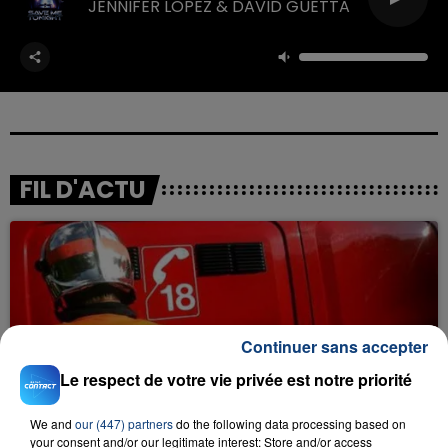
JENNIFER LOPEZ & DAVID GUETTA
FIL D'ACTU
Continuer sans accepter
Le respect de votre vie privée est notre priorité
23 juillet 2026
INCENDIE MORTEL À LENS : UNE FEMME ET
SON BÉBÉ ENTRE LA VIE ET LA...
We and
our (447) partners
do the following data processing based on
your consent and/or our legitimate interest: Store and/or access