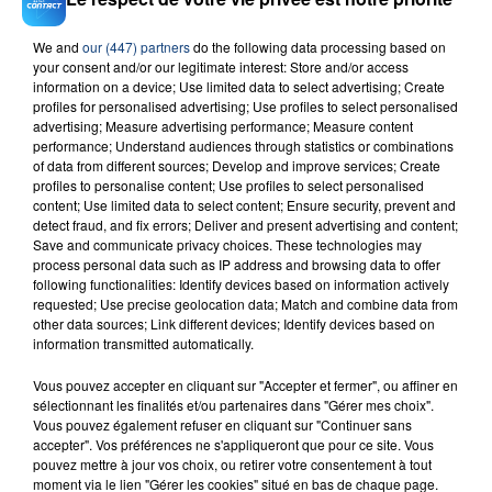
We and
our (447) partners
do the following data processing based on
your consent and/or our legitimate interest: Store and/or access
23 juillet 2026
information on a device; Use limited data to select advertising; Create
INCENDIE MORTEL À LENS : UNE FEMME ET
profiles for personalised advertising; Use profiles to select personalised
SON BÉBÉ ENTRE LA VIE ET LA...
advertising; Measure advertising performance; Measure content
performance; Understand audiences through statistics or combinations
Un homme s'est immolé par le feu après avoir
of data from different sources; Develop and improve services; Create
aspergé sa compagne et leur bébé de trois mois
profiles to personalise content; Use profiles to select personalised
d'un liquide inflammable.
content; Use limited data to select content; Ensure security, prevent and
detect fraud, and fix errors; Deliver and present advertising and content;
Save and communicate privacy choices. These technologies may
process personal data such as IP address and browsing data to offer
following functionalities: Identify devices based on information actively
requested; Use precise geolocation data; Match and combine data from
other data sources; Link different devices; Identify devices based on
information transmitted automatically.
20 juillet 2026
UNE ADOLESCENTE DEVANT SE FAIRE
Vous pouvez accepter en cliquant sur "Accepter et fermer", ou affiner en
OPÉRER DE LA CHEVILLE RESSORT DE LA...
sélectionnant les finalités et/ou partenaires dans "Gérer mes choix".
La famille a porté plainte contre la clinique qui a
Vous pouvez également refuser en cliquant sur "Continuer sans
accepter". Vos préférences ne s'appliqueront que pour ce site. Vous
reconnu sa responsabilité et présenté ses
pouvez mettre à jour vos choix, ou retirer votre consentement à tout
excuses.
moment via le lien "Gérer les cookies" situé en bas de chaque page.