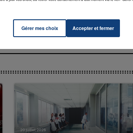
ula
RADIO CONTACT
MPALA
NIE
Gérer mes choix
Accepter et fermer
7h00 - 11h00
La Team de l'été
20 juillet 2026