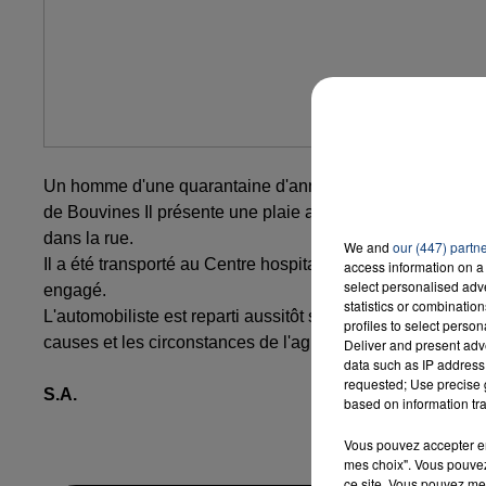
Un homme d'une quarantaine d'années blessé par balle a 
de Bouvines
Il présente une plaie au thorax et a déclaré, a
dans la rue.
We and
our (447) partn
Il a été transporté au Centre hospitalier régional universit
access information on a 
select personalised ad
engagé.
statistics or combinatio
L'automobiliste est reparti aussitôt sans attendre l'arrivée
profiles to select person
causes et les circonstances de l'agression est en cours.
Deliver and present adv
data such as IP address 
requested; Use precise g
S.A.
based on information tra
Vous pouvez accepter en 
mes choix". Vous pouvez
ce site. Vous pouvez met