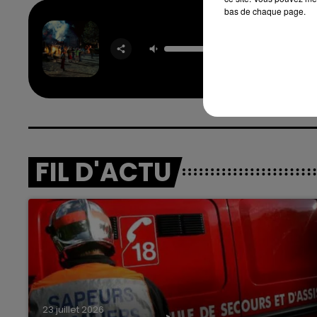
bas de chaque page.
Drac
TAME I
& JEN
FIL D'ACTU
23 juillet 2026