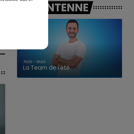
A L'ANTENNE
7h00 - 11h00
La Team de l'été