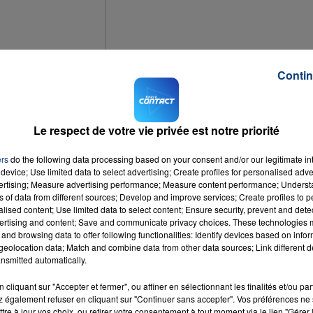
Contin
été déposé par une voiture en début d'après-midi,
à la caserne
Le respect de votre vie privée est notre priorité
ux policiers, avoir reçu une balle d'un cycliste alors qu'il march
ers
do the following data processing based on your consent and/or our legitimate int
aire de Lille dans
un état sérieux mais son pronostic vital n'est p
device; Use limited data to select advertising; Create profiles for personalised adver
vertising; Measure advertising performance; Measure content performance; Unders
ns of data from different sources; Develop and improve services; Create profiles to 
 des secours et de la police.
Une enquête pour déterminer les
alised content; Use limited data to select content; Ensure security, prevent and detect
ertising and content; Save and communicate privacy choices. These technologies
and browsing data to offer following functionalities: Identify devices based on infor
eolocation data; Match and combine data from other data sources; Link different de
nsmitted automatically.
cliquant sur "Accepter et fermer", ou affiner en sélectionnant les finalités et/ou pa
 également refuser en cliquant sur "Continuer sans accepter". Vos préférences ne 
tre à jour vos choix, ou retirer votre consentement à tout moment via le lien "Gérer 