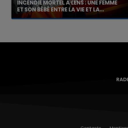
INCENDIE MORTEL À LENS : UNE FEMME
ET SON BÉBÉ ENTRE LA VIE ET LA...
Un homme s'est immolé par le feu après avoir
aspergé sa compagne et leur bébé de trois
mois d'un liquide inflammable.
RAD
Contacts
Mention