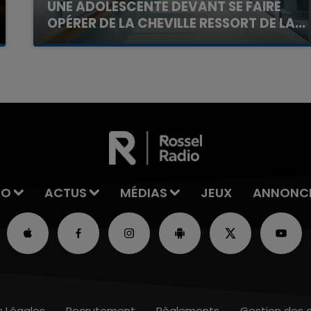
UNE ADOLESCENTE DEVANT SE FAIRE
OPÉRER DE LA CHEVILLE RESSORT DE LA...
La famille a porté plainte contre la clinique qui a
reconnu sa responsabilité et présenté ses
excuses.
IO
ACTUS
MÉDIAS
JEUX
ANNONC
s Légales
Recrutement
Règlements
Gestion des 