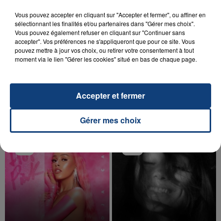
Vous pouvez accepter en cliquant sur "Accepter et fermer", ou affiner en
sélectionnant les finalités et/ou partenaires dans "Gérer mes choix".
Vous pouvez également refuser en cliquant sur "Continuer sans
accepter". Vos préférences ne s'appliqueront que pour ce site. Vous
pouvez mettre à jour vos choix, ou retirer votre consentement à tout
20 juillet 2026
moment via le lien "Gérer les cookies" situé en bas de chaque page.
UNE ADOLESCENTE DEVANT SE FAIRE
OPÉRER DE LA CHEVILLE RESSORT DE LA...
La famille a porté plainte contre la clinique qui a
Accepter et fermer
reconnu sa responsabilité et présenté ses
excuses.
TITRES DIFFUSÉS
Gérer mes choix
18h31
18h31
18h28
18h28