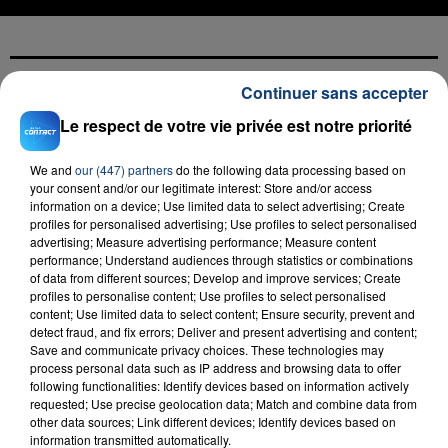
Continuer sans accepter
FIL D'ACTU
Le respect de votre vie privée est notre priorité
We and
our (447) partners
do the following data processing based on
your consent and/or our legitimate interest: Store and/or access
information on a device; Use limited data to select advertising; Create
profiles for personalised advertising; Use profiles to select personalised
advertising; Measure advertising performance; Measure content
performance; Understand audiences through statistics or combinations
of data from different sources; Develop and improve services; Create
profiles to personalise content; Use profiles to select personalised
23 juillet 2026
content; Use limited data to select content; Ensure security, prevent and
INCENDIE MORTEL À LENS : UNE FEMME ET
detect fraud, and fix errors; Deliver and present advertising and content;
SON BÉBÉ ENTRE LA VIE ET LA...
Save and communicate privacy choices. These technologies may
process personal data such as IP address and browsing data to offer
Un homme s'est immolé par le feu après avoir
following functionalities: Identify devices based on information actively
aspergé sa compagne et leur bébé de trois mois
requested; Use precise geolocation data; Match and combine data from
other data sources; Link different devices; Identify devices based on
d'un liquide inflammable.
information transmitted automatically.