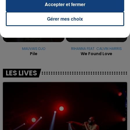
Accepter et fermer
Gérer mes choix
MAUVAIS DJO
RIHANNA FEAT. CALVIN HARRIS
Pile
We Found Love
LES LIVES