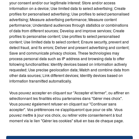
SON BÉBÉ ENTRE LA VIE ET LA...
your consent and/or our legitimate interest: Store and/or access
information on a device; Use limited data to select advertising; Create
Un homme s'est immolé par le feu après avoir
profiles for personalised advertising; Use profiles to select personalised
aspergé sa compagne et leur bébé de trois mois
advertising; Measure advertising performance; Measure content
d'un liquide inflammable.
performance; Understand audiences through statistics or combinations
of data from different sources; Develop and improve services; Create
profiles to personalise content; Use profiles to select personalised
content; Use limited data to select content; Ensure security, prevent and
detect fraud, and fix errors; Deliver and present advertising and content;
Save and communicate privacy choices. These technologies may
process personal data such as IP address and browsing data to offer
following functionalities: Identify devices based on information actively
20 juillet 2026
requested; Use precise geolocation data; Match and combine data from
UNE ADOLESCENTE DEVANT SE FAIRE
other data sources; Link different devices; Identify devices based on
OPÉRER DE LA CHEVILLE RESSORT DE LA...
information transmitted automatically.
La famille a porté plainte contre la clinique qui a
Vous pouvez accepter en cliquant sur "Accepter et fermer", ou affiner en
reconnu sa responsabilité et présenté ses
sélectionnant les finalités et/ou partenaires dans "Gérer mes choix".
excuses.
Vous pouvez également refuser en cliquant sur "Continuer sans
TITRES DIFFUSÉS
accepter". Vos préférences ne s'appliqueront que pour ce site. Vous
pouvez mettre à jour vos choix, ou retirer votre consentement à tout
moment via le lien "Gérer les cookies" situé en bas de chaque page.
15h54
15h54
15h49
15h49