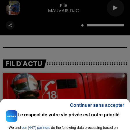
Pile
MAUVAIS DJO
FIL D'ACTU
Continuer sans accepter
Le respect de votre vie privée est notre priorité
23 juillet 2026
INCENDIE MORTEL À LENS : UNE FEMME ET
We and
our (447) partners
do the following data processing based on