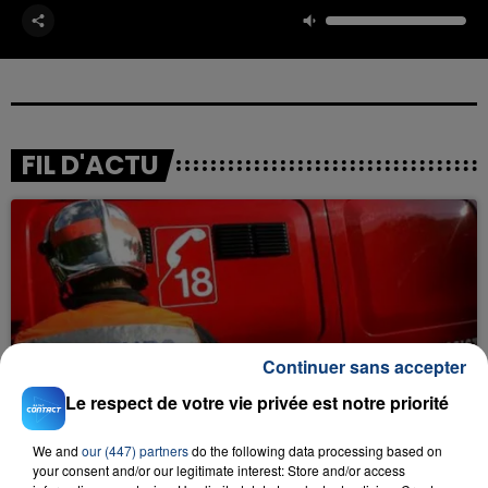
FIL D'ACTU
Continuer sans accepter
23 juillet 2026
INCENDIE MORTEL À LENS : UNE FEMME ET
Le respect de votre vie privée est notre priorité
SON BÉBÉ ENTRE LA VIE ET LA...
Un homme s'est immolé par le feu après avoir
We and
our (447) partners
do the following data processing based on
your consent and/or our legitimate interest: Store and/or access
aspergé sa compagne et leur bébé de trois mois