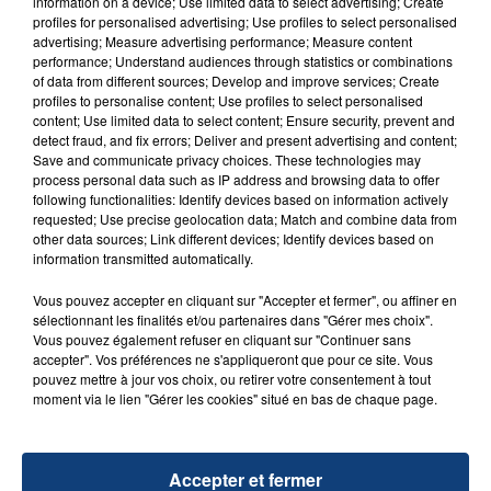
information on a device; Use limited data to select advertising; Create
d'un liquide inflammable.
profiles for personalised advertising; Use profiles to select personalised
advertising; Measure advertising performance; Measure content
performance; Understand audiences through statistics or combinations
of data from different sources; Develop and improve services; Create
profiles to personalise content; Use profiles to select personalised
content; Use limited data to select content; Ensure security, prevent and
detect fraud, and fix errors; Deliver and present advertising and content;
Save and communicate privacy choices. These technologies may
20 juillet 2026
UNE ADOLESCENTE DEVANT SE FAIRE
process personal data such as IP address and browsing data to offer
following functionalities: Identify devices based on information actively
OPÉRER DE LA CHEVILLE RESSORT DE LA...
requested; Use precise geolocation data; Match and combine data from
La famille a porté plainte contre la clinique qui a
other data sources; Link different devices; Identify devices based on
information transmitted automatically.
reconnu sa responsabilité et présenté ses
excuses.
TITRES DIFFUSÉS
Vous pouvez accepter en cliquant sur "Accepter et fermer", ou affiner en
sélectionnant les finalités et/ou partenaires dans "Gérer mes choix".
Vous pouvez également refuser en cliquant sur "Continuer sans
accepter". Vos préférences ne s'appliqueront que pour ce site. Vous
22h52
22h52
22h48
22h48
pouvez mettre à jour vos choix, ou retirer votre consentement à tout
moment via le lien "Gérer les cookies" situé en bas de chaque page.
Accepter et fermer