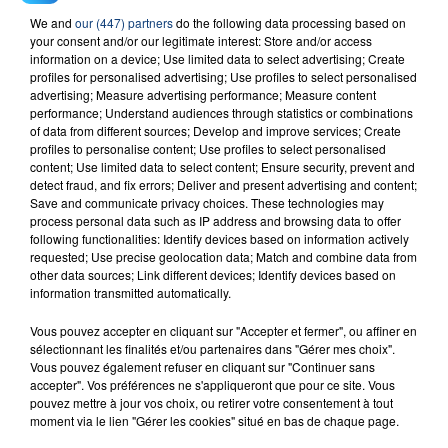
We and
our (447) partners
do the following data processing based on
23 juillet 2026
your consent and/or our legitimate interest: Store and/or access
INCENDIE MORTEL À LENS : UNE FEMME ET
information on a device; Use limited data to select advertising; Create
SON BÉBÉ ENTRE LA VIE ET LA...
profiles for personalised advertising; Use profiles to select personalised
advertising; Measure advertising performance; Measure content
Un homme s'est immolé par le feu après avoir
performance; Understand audiences through statistics or combinations
aspergé sa compagne et leur bébé de trois mois
of data from different sources; Develop and improve services; Create
d'un liquide inflammable.
profiles to personalise content; Use profiles to select personalised
content; Use limited data to select content; Ensure security, prevent and
detect fraud, and fix errors; Deliver and present advertising and content;
Save and communicate privacy choices. These technologies may
process personal data such as IP address and browsing data to offer
following functionalities: Identify devices based on information actively
requested; Use precise geolocation data; Match and combine data from
other data sources; Link different devices; Identify devices based on
20 juillet 2026
information transmitted automatically.
UNE ADOLESCENTE DEVANT SE FAIRE
OPÉRER DE LA CHEVILLE RESSORT DE LA...
Vous pouvez accepter en cliquant sur "Accepter et fermer", ou affiner en
La famille a porté plainte contre la clinique qui a
sélectionnant les finalités et/ou partenaires dans "Gérer mes choix".
Vous pouvez également refuser en cliquant sur "Continuer sans
reconnu sa responsabilité et présenté ses
accepter". Vos préférences ne s'appliqueront que pour ce site. Vous
excuses.
pouvez mettre à jour vos choix, ou retirer votre consentement à tout
TITRES DIFFUSÉS
moment via le lien "Gérer les cookies" situé en bas de chaque page.