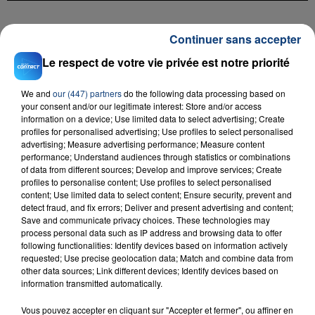
FIL D'ACTU
Continuer sans accepter
Le respect de votre vie privée est notre priorité
We and
our (447) partners
do the following data processing based on
your consent and/or our legitimate interest: Store and/or access
information on a device; Use limited data to select advertising; Create
profiles for personalised advertising; Use profiles to select personalised
advertising; Measure advertising performance; Measure content
performance; Understand audiences through statistics or combinations
of data from different sources; Develop and improve services; Create
23 juillet 2026
profiles to personalise content; Use profiles to select personalised
INCENDIE MORTEL À LENS : UNE FEMME ET
content; Use limited data to select content; Ensure security, prevent and
SON BÉBÉ ENTRE LA VIE ET LA...
detect fraud, and fix errors; Deliver and present advertising and content;
Save and communicate privacy choices. These technologies may
Un homme s'est immolé par le feu après avoir
process personal data such as IP address and browsing data to offer
aspergé sa compagne et leur bébé de trois mois
following functionalities: Identify devices based on information actively
d'un liquide inflammable.
requested; Use precise geolocation data; Match and combine data from
other data sources; Link different devices; Identify devices based on
information transmitted automatically.
Vous pouvez accepter en cliquant sur "Accepter et fermer", ou affiner en