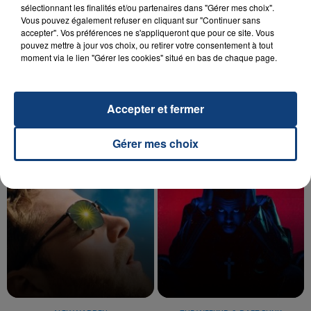
sélectionnant les finalités et/ou partenaires dans "Gérer mes choix".
Vous pouvez également refuser en cliquant sur "Continuer sans
accepter". Vos préférences ne s'appliqueront que pour ce site. Vous
20 juillet 2026
pouvez mettre à jour vos choix, ou retirer votre consentement à tout
UNE ADOLESCENTE DEVANT SE FAIRE
moment via le lien "Gérer les cookies" situé en bas de chaque page.
OPÉRER DE LA CHEVILLE RESSORT DE LA...
La famille a porté plainte contre la clinique qui a
reconnu sa responsabilité et présenté ses
Accepter et fermer
excuses.
TITRES DIFFUSÉS
Gérer mes choix
6h06
6h06
6h03
6h03