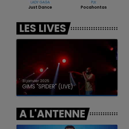
LADY GAGA
PLK
Just Dance
Pocahontas
7h00 - 11h00
LES LIVES
LA TEAM DE L'ÉTÉ
31 janvier 2025
GIMS "SPIDER" (LIVE)
A L'ANTENNE