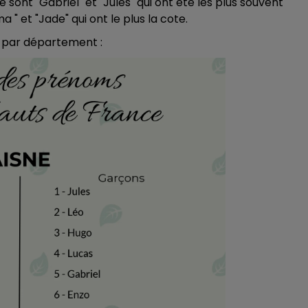
sont "Gabriel" et "Jules" qui ont été les plus souvent
 " et "Jade" qui ont le plus la cote.
, par département :