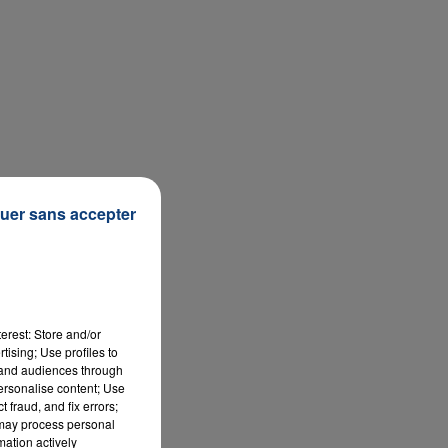
uer sans accepter
erest: Store and/or
tising; Use profiles to
tand audiences through
personalise content; Use
 fraud, and fix errors;
 may process personal
mation actively