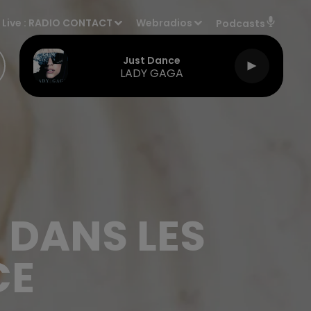
Live :
RADIO CONTACT
Webradios
Podcasts
Just Dance
LADY GAGA
 DANS LES
CE