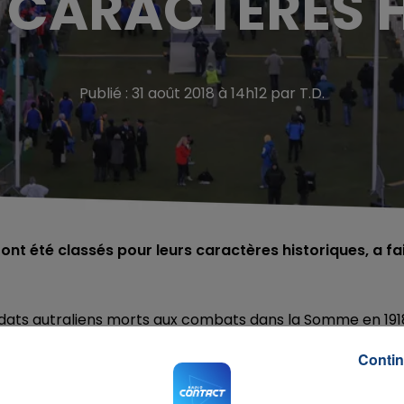
 CARACTÈRES 
Publié : 31 août 2018 à 14h12 par T.D.
nt été classés pour leurs caractères historiques, a fa
ldats autraliens morts aux combats dans la Somme en 191
Zélandais viennent leur rendre hommage le jour de l’ANZ
Contin
t en partie à leur architecture épurée mais égalemen