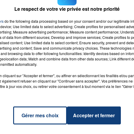
tiennent avec le grand paysage très ouvert du plateau du
Le respect de votre vie privée est notre priorité
ers
do the following data processing based on your consent and/or our legitimate int
device; Use limited data to select advertising; Create profiles for personalised adver
vertising; Measure advertising performance; Measure content performance; Unders
ns of data from different sources; Develop and improve services; Create profiles to 
alised content; Use limited data to select content; Ensure security, prevent and detect
ertising and content; Save and communicate privacy choices. These technologies
and browsing data to offer following functionalities: Identify devices based on infor
Piste
RADIO CONTACT
eolocation data; Match and combine data from other data sources; Link different de
A
nsmitted automatically.
cliquant sur "Accepter et fermer", ou affiner en sélectionnant les finalités et/ou pa
 également refuser en cliquant sur "Continuer sans accepter". Vos préférences ne 
tre à jour vos choix, ou retirer votre consentement à tout moment via le lien "Gérer 
Gérer mes choix
Accepter et fermer