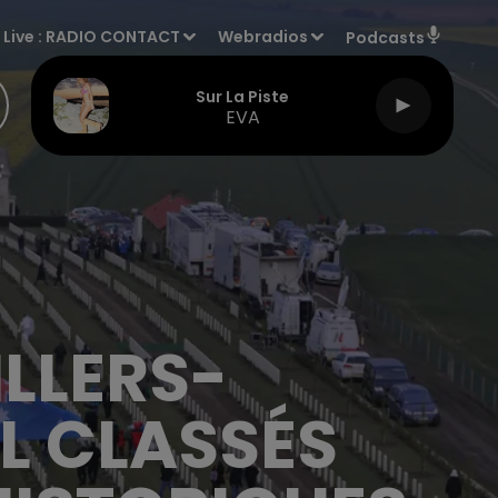
Live :
RADIO CONTACT
Webradios
Podcasts
Sur La Piste
EVA
LLERS-
L CLASSÉS