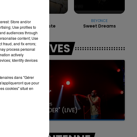
EVA
BEYONCE
7h00 - 11h00
erest: Store and/or
Sur La Piste
Sweet Dreams
LA TEAM DE L'ÉTÉ
tising; Use profiles to
tand audiences through
personalise content; Use
LES LIVES
 fraud, and fix errors;
 may process personal
mation actively
vices; Identify devices
rtenaires dans "Gérer
s'appliqueront que pour
les cookies" situé en
31 janvier 2025
GIMS "SPIDER" (LIVE)