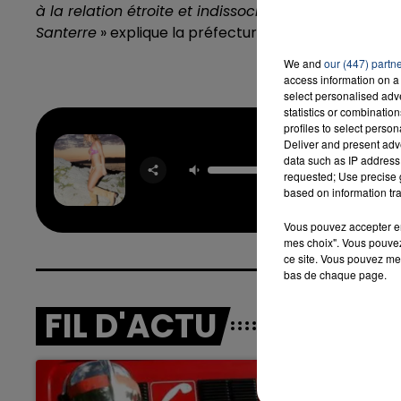
à la relation étroite et indissociable qu’ils entre
Santerre
» explique la préfecture.
We and
our (447) partn
access information on a 
select personalised ad
statistics or combinatio
profiles to select person
Deliver and present adv
data such as IP address 
Sur La 
requested; Use precise g
EV
based on information tra
Vous pouvez accepter en 
mes choix". Vous pouvez
ce site. Vous pouvez met
bas de chaque page.
FIL D'ACTU