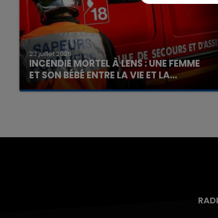
23 juillet 2026
INCENDIE MORTEL À LENS : UNE FEMME
ET SON BÉBÉ ENTRE LA VIE ET LA...
Un homme s'est immolé par le feu après avoir
aspergé sa compagne et leur bébé de trois
mois d'un liquide inflammable.
RAD