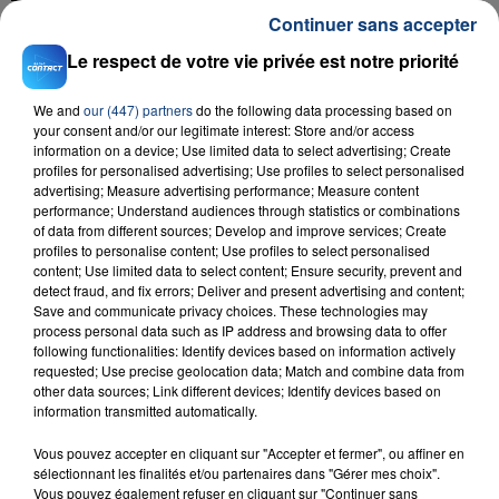
Continuer sans accepter
Le respect de votre vie privée est notre priorité
We and
our (447) partners
do the following data processing based on
your consent and/or our legitimate interest: Store and/or access
information on a device; Use limited data to select advertising; Create
profiles for personalised advertising; Use profiles to select personalised
advertising; Measure advertising performance; Measure content
23 juillet 2026
performance; Understand audiences through statistics or combinations
INCENDIE MORTEL À LENS : UNE FEMME ET
of data from different sources; Develop and improve services; Create
SON BÉBÉ ENTRE LA VIE ET LA...
profiles to personalise content; Use profiles to select personalised
content; Use limited data to select content; Ensure security, prevent and
Un homme s'est immolé par le feu après avoir
detect fraud, and fix errors; Deliver and present advertising and content;
aspergé sa compagne et leur bébé de trois mois
Save and communicate privacy choices. These technologies may
d'un liquide inflammable.
process personal data such as IP address and browsing data to offer
following functionalities: Identify devices based on information actively
requested; Use precise geolocation data; Match and combine data from
other data sources; Link different devices; Identify devices based on
information transmitted automatically.
Vous pouvez accepter en cliquant sur "Accepter et fermer", ou affiner en
sélectionnant les finalités et/ou partenaires dans "Gérer mes choix".
20 juillet 2026
Vous pouvez également refuser en cliquant sur "Continuer sans