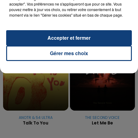
UNE ADOLESCENTE DEVANT SE FAIRE
accepter". Vos préférences ne s'appliqueront que pour ce site. Vous
OPÉRER DE LA CHEVILLE RESSORT DE LA...
pouvez mettre à jour vos choix, ou retirer votre consentement à tout
moment via le lien "Gérer les cookies" situé en bas de chaque page.
La famille a porté plainte contre la clinique qui a
reconnu sa responsabilité et présenté ses
excuses.
TITRES DIFFUSÉS
Accepter et fermer
Gérer mes choix
0h34
0h34
0h31
0h31
ANOTR & 54 ULTRA
THE SECOND VOICE
Talk To You
Let Me Be