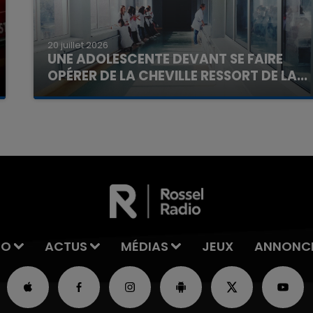
20 juillet 2026
UNE ADOLESCENTE DEVANT SE FAIRE
OPÉRER DE LA CHEVILLE RESSORT DE LA...
La famille a porté plainte contre la clinique qui a
reconnu sa responsabilité et présenté ses
excuses.
IO
ACTUS
MÉDIAS
JEUX
ANNONC