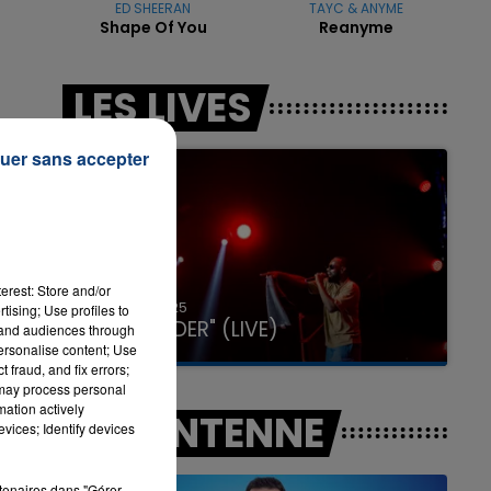
ED SHEERAN
TAYC & ANYME
Shape Of You
Reanyme
7h00 - 11h00
LES LIVES
LA TEAM DE L'ÉTÉ
uer sans accepter
erest: Store and/or
31 janvier 2025
tising; Use profiles to
GIMS "SPIDER" (LIVE)
tand audiences through
personalise content; Use
 fraud, and fix errors;
 may process personal
mation actively
A L'ANTENNE
vices; Identify devices
rtenaires dans "Gérer