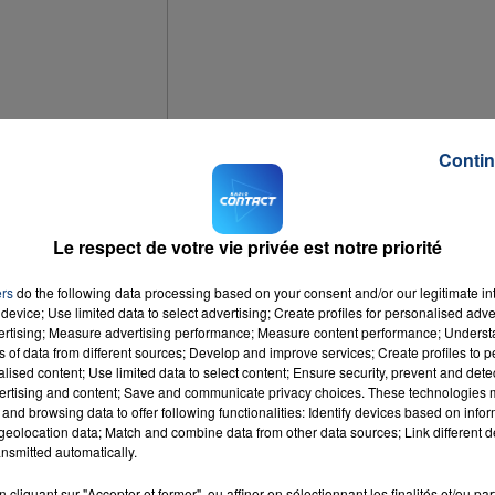
Contin
Le respect de votre vie privée est notre priorité
e collecte.
ers
do the following data processing based on your consent and/or our legitimate int
device; Use limited data to select advertising; Create profiles for personalised adver
ugiés.
vertising; Measure advertising performance; Measure content performance; Unders
ns of data from different sources; Develop and improve services; Create profiles to 
e des couvertures.
alised content; Use limited data to select content; Ensure security, prevent and detect
ertising and content; Save and communicate privacy choices. These technologies
and browsing data to offer following functionalities: Identify devices based on infor
isselle, de linge de maison ou encore de produits d'hygiène.
eolocation data; Match and combine data from other data sources; Link different de
nsmitted automatically.
cliquant sur "Accepter et fermer", ou affiner en sélectionnant les finalités et/ou pa