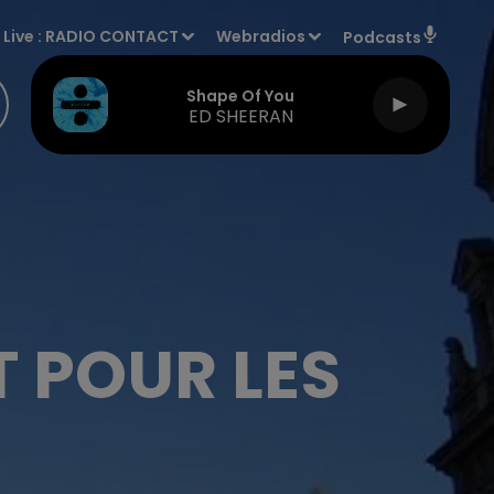
Live :
RADIO CONTACT
Webradios
Podcasts
Shape Of You
ED SHEERAN
T POUR LES