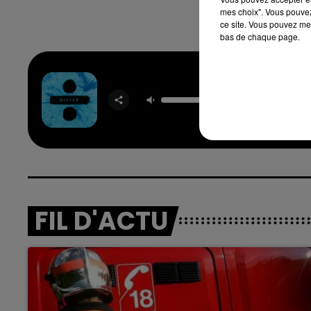
mes choix". Vous pouvez
ce site. Vous pouvez met
bas de chaque page.
Shape O
ED SHE
FIL D'ACTU