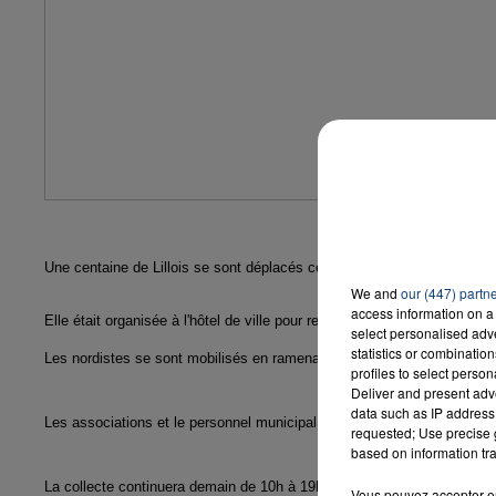
Une centaine de Lillois se sont déplacés cet après midi à Lille pour un
We and
our (447) partn
access information on a 
Elle était organisée à l'hôtel de ville pour recueillir de quoi aider les réf
select personalised ad
statistics or combinatio
Les nordistes se sont mobilisés en ramenant des choses utiles comm
profiles to select person
Deliver and present adv
data such as IP address 
Les associations et le personnel municipal ont désormais besoin de va
requested; Use precise g
based on information tra
La collecte continuera demain de 10h à 19h à l'Hôtel de ville.
Vous pouvez accepter en 