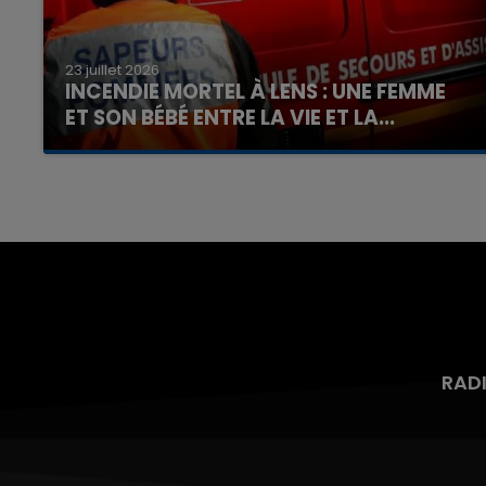
23 juillet 2026
INCENDIE MORTEL À LENS : UNE FEMME
ET SON BÉBÉ ENTRE LA VIE ET LA...
Un homme s'est immolé par le feu après avoir
aspergé sa compagne et leur bébé de trois
mois d'un liquide inflammable.
RAD