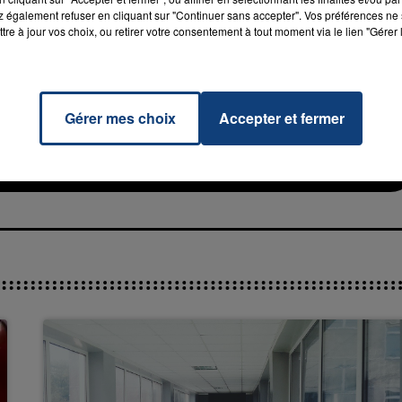
 également refuser en cliquant sur "Continuer sans accepter". Vos préférences ne 
tre à jour vos choix, ou retirer votre consentement à tout moment via le lien "Gérer 
7h00 - 11h00
Gérer mes choix
Accepter et fermer
f You
RADIO CONTACT
La Team de l'été
ERAN