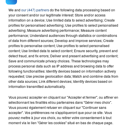
We and
our (447) partners
do the following data processing based on
your consent and/or our legitimate interest: Store and/or access
23 juillet 2026
INCENDIE MORTEL À LENS : UNE FEMME ET
information on a device; Use limited data to select advertising; Create
profiles for personalised advertising; Use profiles to select personalised
SON BÉBÉ ENTRE LA VIE ET LA...
advertising; Measure advertising performance; Measure content
Un homme s'est immolé par le feu après avoir
performance; Understand audiences through statistics or combinations
of data from different sources; Develop and improve services; Create
aspergé sa compagne et leur bébé de trois mois
profiles to personalise content; Use profiles to select personalised
d'un liquide inflammable.
content; Use limited data to select content; Ensure security, prevent and
detect fraud, and fix errors; Deliver and present advertising and content;
Save and communicate privacy choices. These technologies may
process personal data such as IP address and browsing data to offer
following functionalities: Identify devices based on information actively
requested; Use precise geolocation data; Match and combine data from
other data sources; Link different devices; Identify devices based on
20 juillet 2026
information transmitted automatically.
UNE ADOLESCENTE DEVANT SE FAIRE
Vous pouvez accepter en cliquant sur "Accepter et fermer", ou affiner en
OPÉRER DE LA CHEVILLE RESSORT DE LA...
sélectionnant les finalités et/ou partenaires dans "Gérer mes choix".
La famille a porté plainte contre la clinique qui a
Vous pouvez également refuser en cliquant sur "Continuer sans
reconnu sa responsabilité et présenté ses
accepter". Vos préférences ne s'appliqueront que pour ce site. Vous
pouvez mettre à jour vos choix, ou retirer votre consentement à tout
excuses.
TITRES DIFFUSÉS
moment via le lien "Gérer les cookies" situé en bas de chaque page.