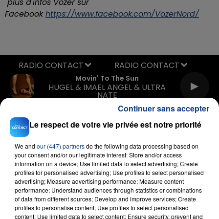
plus d'infos Vozer sur
Facebook
https://www.facebook.com/VozerNord/
RADIO CONTACT
Movin' To The Sun
HUGEL & IMAEL ANGEL & ULTRA
NATE
Continuer sans accepter
Le respect de votre vie privée est notre priorité
We and
our (447) partners
do the following data processing based on
your consent and/or our legitimate interest: Store and/or access
information on a device; Use limited data to select advertising; Create
profiles for personalised advertising; Use profiles to select personalised
FIL D'ACTU
advertising; Measure advertising performance; Measure content
performance; Understand audiences through statistics or combinations
of data from different sources; Develop and improve services; Create
profiles to personalise content; Use profiles to select personalised
content; Use limited data to select content; Ensure security, prevent and