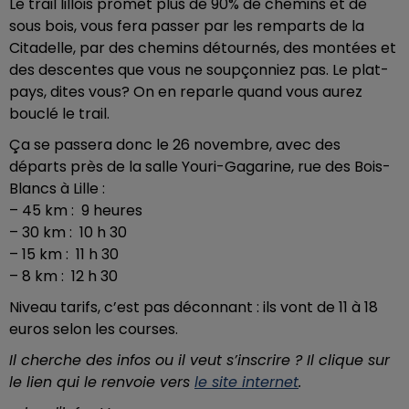
Le trail lillois promet plus de
90% de chemins et de
sous bois, vous fera passer par les remparts de la
Citadelle, par des chemins détournés, des montées et
des descentes que vous ne soupçonniez pas. Le plat-
pays, dites vous? On en reparle quand vous aurez
bouclé le trail.
Ça se passera donc le 26 novembre, avec des
départs
près de la salle Youri-Gagarine, rue des Bois-
Blancs à Lille :
– 45 km : 9 heures
– 30 km : 10 h 30
– 15 km : 11 h 30
– 8 km : 12 h 30
Niveau tarifs, c’est pas déconnant : ils vont de 11 à 18
euros selon les courses.
Il cherche des infos ou il veut s’inscrire ? Il clique sur
le lien qui le renvoie vers
le site internet
.