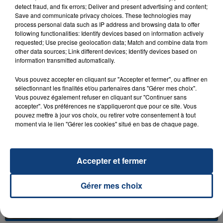
detect fraud, and fix errors; Deliver and present advertising and content;
Save and communicate privacy choices. These technologies may
process personal data such as IP address and browsing data to offer
following functionalities: Identify devices based on information actively
requested; Use precise geolocation data; Match and combine data from
other data sources; Link different devices; Identify devices based on
23 juillet 2026
information transmitted automatically.
INCENDIE MORTEL À LENS : UNE FEMME ET
SON BÉBÉ ENTRE LA VIE ET LA...
Vous pouvez accepter en cliquant sur "Accepter et fermer", ou affiner en
sélectionnant les finalités et/ou partenaires dans "Gérer mes choix".
Un homme s'est immolé par le feu après avoir
Vous pouvez également refuser en cliquant sur "Continuer sans
aspergé sa compagne et leur bébé de trois mois
accepter". Vos préférences ne s'appliqueront que pour ce site. Vous
d'un liquide inflammable.
pouvez mettre à jour vos choix, ou retirer votre consentement à tout
moment via le lien "Gérer les cookies" situé en bas de chaque page.
Accepter et fermer
20 juillet 2026
Gérer mes choix
UNE ADOLESCENTE DEVANT SE FAIRE
OPÉRER DE LA CHEVILLE RESSORT DE LA...
La famille a porté plainte contre la clinique qui a