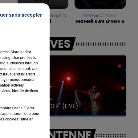
uer sans accepter
SHAKIRA FEAT. BURNA BOY
STROMAE & POMME
s
Dai Dai
Ma Meilleure Ennemie
er
7h00 - 11h00
LA TEAM DE L'ÉTÉ
LES LIVES
e
erest: Store and/or
tising; Use profiles to
tand audiences through
personalise content; Use
 fraud, and fix errors;
 may process personal
mation actively
vices; Identify devices
31 janvier 2025
GIMS "SPIDER" (LIVE)
rtenaires dans "Gérer
s'appliqueront que pour
les cookies" situé en
A L'ANTENNE