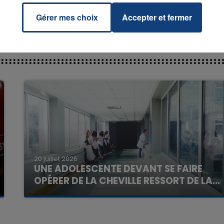
Gérer mes choix
Accepter et fermer
7h00 - 11h00
La Team de l'été
20 juillet 2026
UNE ADOLESCENTE DEVANT SE FAIRE
OPÉRER DE LA CHEVILLE RESSORT DE LA...
La famille a porté plainte contre la clinique qui a
reconnu sa responsabilité et présenté ses
excuses.