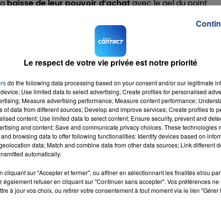
la
baisse de leur pouvoir d’achat
avec le gel du point
Contin
lère qui, entre autres actions a décidé de noter toutes le
voit un rassemblement à Lille. Sur Facebook il donnait hi
udi matin, à 8h-8h30 devant la Gare Lille Flandre.
Le respect de votre vie privée est notre priorité
 Stylos Rouges avait abouti à une tentative de blocage d
Jacques dans le Vieux Lille.
ers
do the following data processing based on your consent and/or our legitimate int
device; Use limited data to select advertising; Create profiles for personalised adver
 14h30 de la Porte de Paris à Lille.
vertising; Measure advertising performance; Measure content performance; Unders
ns of data from different sources; Develop and improve services; Create profiles to 
M sur
et
alised content; Use limited data to select content; Ensure security, prevent and detect
ertising and content; Save and communicate privacy choices. These technologies
and browsing data to offer following functionalities: Identify devices based on infor
eolocation data; Match and combine data from other data sources; Link different de
nsmitted automatically.
cliquant sur "Accepter et fermer", ou affiner en sélectionnant les finalités et/ou pa
 également refuser en cliquant sur "Continuer sans accepter". Vos préférences ne 
ai
tre à jour vos choix, ou retirer votre consentement à tout moment via le lien "Gérer 
RADIO CONTACT
 FEAT.
 BOY