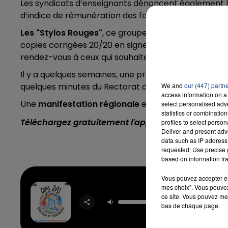
Les syndicats d’enseignants dénoncent également 
d’indice de rémunération des fonctionnaires.
Les "Stylos Rouges"
, ce groupe d'enseignants en co
copies corrigées 20/20 en signe de protestation, pré
rendez-vous à ceux qui souhaitent les rejoindre ce je
Il y a quelques semaines, une précédente action des
quelques minutes du Rectorat d'Académie, rue Saint-
We and
our (447) partn
access information on a 
Une
manifestation régionale
est également prévue à
select personalised ad
statistics or combinatio
Téléchargez gratuitement l'application Contact F
profiles to select person
Deliver and present adv
data such as IP address 
requested; Use precise g
based on information tra
Vous pouvez accepter en 
mes choix". Vous pouvez
Dai D
ce site. Vous pouvez met
SHAKIRA
bas de chaque page.
BURNA