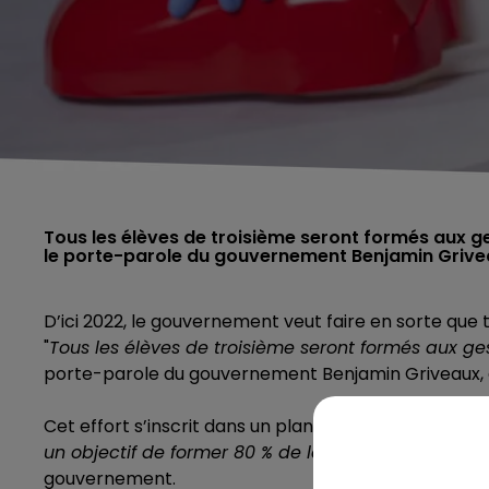
Tous les élèves de troisième seront formés aux ge
le porte-parole du gouvernement Benjamin Griveaux
D’ici 2022, le gouvernement veut faire en sorte que t
"
Tous les élèves de troisième seront formés aux ges
porte-parole du gouvernement Benjamin Griveaux, à l
Cet effort s’inscrit dans un plan plus large de «
form
un objectif de former 80 % de la population aux g
gouvernement.