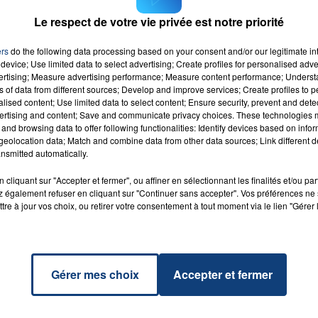
Le respect de votre vie privée est notre priorité
d’un malaise cardiaque et 20 000 d’un accident de la vi
ins de 3 500 morts).
ers
do the following data processing based on your consent and/or our legitimate int
device; Use limited data to select advertising; Create profiles for personalised adver
vertising; Measure advertising performance; Measure content performance; Unders
ns of data from different sources; Develop and improve services; Create profiles to 
alised content; Use limited data to select content; Ensure security, prevent and detect
ertising and content; Save and communicate privacy choices. These technologies
and browsing data to offer following functionalities: Identify devices based on infor
 Be
RADIO CONTACT
eolocation data; Match and combine data from other data sources; Link different de
COND
nsmitted automatically.
CE
cliquant sur "Accepter et fermer", ou affiner en sélectionnant les finalités et/ou pa
 également refuser en cliquant sur "Continuer sans accepter". Vos préférences ne 
tre à jour vos choix, ou retirer votre consentement à tout moment via le lien "Gérer 
Gérer mes choix
Accepter et fermer