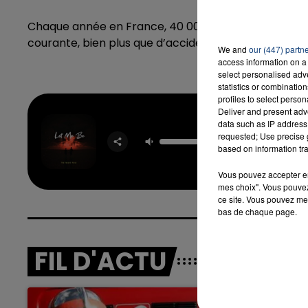
Chaque année en France, 40 000 personnes meurent 
courante, bien plus que d’accidents de la route (mo
We and
our (447) partn
access information on a 
select personalised ad
statistics or combinatio
profiles to select person
Deliver and present adv
data such as IP address 
Let Me
requested; Use precise g
THE SE
based on information tra
VOI
Vous pouvez accepter en 
mes choix". Vous pouvez
ce site. Vous pouvez met
bas de chaque page.
FIL D'ACTU