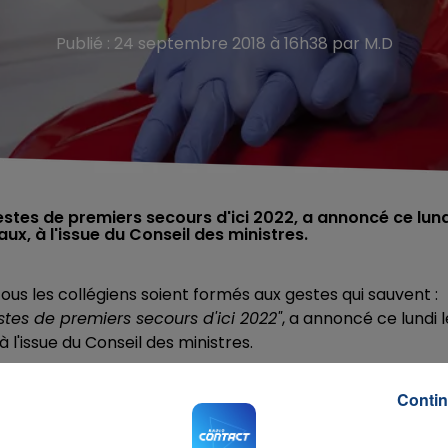
Publié : 24 septembre 2018 à 16h38 par M.D
stes de premiers secours d'ici 2022, a annoncé ce lund
, à l'issue du Conseil des ministres.
ous les collégiens soient formés aux gestes qui sauvent :
tes de premiers secours d'ici 2022"
, a annoncé ce lundi l
'issue du Conseil des ministres.
ation généralisée aux gestes de premiers secours, avec
Contin
estes de premiers secours
», a précisé le porte-parole du