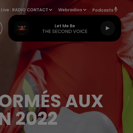
Live :
RADIO CONTACT
Webradios
Podcasts
Let Me Be
THE SECOND VOICE
 FORMÉS AUX
N 2022