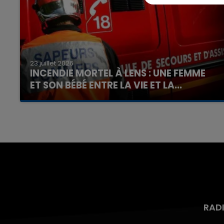
23 juillet 2026
INCENDIE MORTEL À LENS : UNE FEMME
ET SON BÉBÉ ENTRE LA VIE ET LA...
Un homme s'est immolé par le feu après avoir
aspergé sa compagne et leur bébé de trois
mois d'un liquide inflammable.
RAD