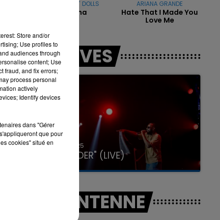
THE PUSSYCAT DOLLS
ARIANA GRANDE
Don't Cha
Hate That I Made You
e
Love Me
erest: Store and/or
7h00 - 11h00
tising; Use profiles to
LES LIVES
LA TEAM DE L'ÉTÉ
tand audiences through
personalise content; Use
 fraud, and fix errors;
 may process personal
mation actively
vices; Identify devices
rtenaires dans "Gérer
s'appliqueront que pour
les cookies" situé en
31 janvier 2025
GIMS "SPIDER" (LIVE)
A L'ANTENNE