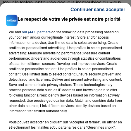
Peuple Belge, entourée des jolis immeubles du Vieux
Continuer sans accepter
Lille. Il y a pire cadre pour se faire un petit dodo. Et si
vous avez soif, soyez heureux, vous êtes cernés par
Le respect de votre vie privée est notre priorité
des terrasses de cafés et de bars.
We and
our (447) partners
do the following data processing based on
Le parc du Héron
your consent and/or our legitimate interest: Store and/or access
information on a device; Use limited data to select advertising; Create
profiles for personalised advertising; Use profiles to select personalised
C’est à Villeneuve-d’Ascq que ça se passe, juste
advertising; Measure advertising performance; Measure content
derrière le
musée d’art moderne
. Là, on entend rien
performance; Understand audiences through statistics or combinations
des bruits de la ville. Pas le moindre murmure d’une
of data from different sources; Develop and improve services; Create
profiles to personalise content; Use profiles to select personalised
voiture, pas de brouhaha, rien que les chants des
content; Use limited data to select content; Ensure security, prevent and
zosiaux. Le tout dans un parc immense où l’eau qui le
detect fraud, and fix errors; Deliver and present advertising and content;
traverse est une invitation à se poser sous le soleil
Save and communicate privacy choices. These technologies may
process personal data such as IP address and browsing data to offer
pour ne plus en bouger. Ce qui le distingue de la
following functionalities: Identify devices based on information actively
Citadelle, c’est que le parc est moins fréquenté par
requested; Use precise geolocation data; Match and combine data from
les chilleurs du dimanche. Ca laisse plus de place pour
other data sources; Link different devices; Identify devices based on
information transmitted automatically.
se laisser vivre tranquille.
Plus d'articles à retrouver sur la page Facebook
Vous pouvez accepter en cliquant sur "Accepter et fermer", ou affiner en
sélectionnant les finalités et/ou partenaires dans "Gérer mes choix".
Vozer