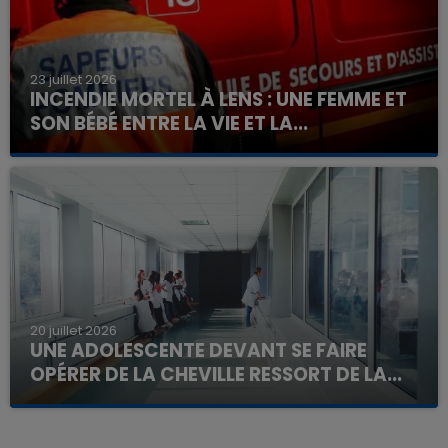
23 juillet 2026
INCENDIE MORTEL À LENS : UNE FEMME ET
SON BÉBÉ ENTRE LA VIE ET LA...
Un homme s'est immolé par le feu après avoir
aspergé sa compagne et leur bébé de trois mois
d'un liquide inflammable.
20 juillet 2026
UNE ADOLESCENTE DEVANT SE FAIRE
OPÉRER DE LA CHEVILLE RESSORT DE LA...
La famille a porté plainte contre la clinique qui a
reconnu sa responsabilité et présenté ses
excuses.