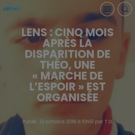
LENS : CINQ MOIS
APRÈS LA
DISPARITION DE
THÉO, UNE
« MARCHE DE
L’ESPOIR » EST
ORGANISÉE
Publié : 12 octobre 2018 à 10h51 par T.D.