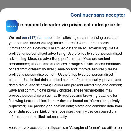
FIL D'ACTU
Continuer sans accepter
Le respect de votre vie privée est notre priorité
We and
our (447) partners
do the following data processing based on
your consent and/or our legitimate interest: Store and/or access
information on a device; Use limited data to select advertising; Create
profiles for personalised advertising; Use profiles to select personalised
advertising; Measure advertising performance; Measure content
performance; Understand audiences through statistics or combinations
of data from different sources; Develop and improve services; Create
23 juillet 2026
profiles to personalise content; Use profiles to select personalised
INCENDIE MORTEL À LENS : UNE FEMME ET
content; Use limited data to select content; Ensure security, prevent and
SON BÉBÉ ENTRE LA VIE ET LA...
detect fraud, and fix errors; Deliver and present advertising and content;
Un homme s'est immolé par le feu après avoir
Save and communicate privacy choices. These technologies may
process personal data such as IP address and browsing data to offer
aspergé sa compagne et leur bébé de trois mois
following functionalities: Identify devices based on information actively
d'un liquide inflammable.
requested; Use precise geolocation data; Match and combine data from
other data sources; Link different devices; Identify devices based on
information transmitted automatically.
Vous pouvez accepter en cliquant sur "Accepter et fermer", ou affiner en