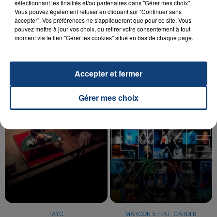
sélectionnant les finalités et/ou partenaires dans "Gérer mes choix".
Vous pouvez également refuser en cliquant sur "Continuer sans
20 juillet 2026
accepter". Vos préférences ne s'appliqueront que pour ce site. Vous
UNE ADOLESCENTE DEVANT SE FAIRE
pouvez mettre à jour vos choix, ou retirer votre consentement à tout
moment via le lien "Gérer les cookies" situé en bas de chaque page.
OPÉRER DE LA CHEVILLE RESSORT DE LA...
La famille a porté plainte contre la clinique qui a
reconnu sa responsabilité et présenté ses
Accepter et fermer
excuses.
TITRES DIFFUSÉS
Gérer mes choix
12h08
12h08
12h05
12h05
TAYC
MAROON 5 FEAT. CARDI B