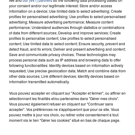
We and
our (447) partners
do the following data processing based on
INCENDIE MORTEL À LENS : UNE FEMME ET
your consent and/or our legitimate interest: Store and/or access
SON BÉBÉ ENTRE LA VIE ET LA...
information on a device; Use limited data to select advertising; Create
Un homme s'est immolé par le feu après avoir
profiles for personalised advertising; Use profiles to select personalised
advertising; Measure advertising performance; Measure content
aspergé sa compagne et leur bébé de trois mois
performance; Understand audiences through statistics or combinations
d'un liquide inflammable.
of data from different sources; Develop and improve services; Create
profiles to personalise content; Use profiles to select personalised
content; Use limited data to select content; Ensure security, prevent and
detect fraud, and fix errors; Deliver and present advertising and content;
Save and communicate privacy choices. These technologies may
process personal data such as IP address and browsing data to offer
following functionalities: Identify devices based on information actively
requested; Use precise geolocation data; Match and combine data from
20 juillet 2026
UNE ADOLESCENTE DEVANT SE FAIRE
other data sources; Link different devices; Identify devices based on
information transmitted automatically.
OPÉRER DE LA CHEVILLE RESSORT DE LA...
La famille a porté plainte contre la clinique qui a
Vous pouvez accepter en cliquant sur "Accepter et fermer", ou affiner en
reconnu sa responsabilité et présenté ses
sélectionnant les finalités et/ou partenaires dans "Gérer mes choix".
Vous pouvez également refuser en cliquant sur "Continuer sans
excuses.
TITRES DIFFUSÉS
accepter". Vos préférences ne s'appliqueront que pour ce site. Vous
pouvez mettre à jour vos choix, ou retirer votre consentement à tout
moment via le lien "Gérer les cookies" situé en bas de chaque page.
8h28
8h28
8h26
8h26