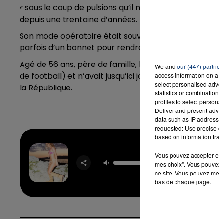
« sous le coup de pulsions qu’il n’arrivait pas à contr
depuis une trentaine d’années.
Son mode opératoire était souvent le même : il surpr
parfois d’un bonnet pour rendre plus difficile son ide
Agé de 56 ans, père de famille, le violeur présumé éta
We and
our (447) partn
de football) et n’avait jusqu’ici jamais été condamn
access information on a 
select personalised ad
la République.
statistics or combinatio
profiles to select person
Deliver and present adv
data such as IP address 
requested; Use precise g
based on information tra
Vous pouvez accepter en 
Sur La 
mes choix". Vous pouvez
EV
ce site. Vous pouvez met
bas de chaque page.