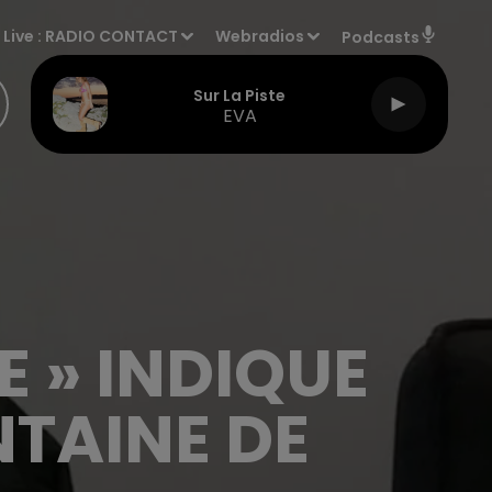
Live :
RADIO CONTACT
Webradios
Podcasts
Sur La Piste
EVA
E » INDIQUE
NTAINE DE