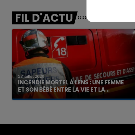
FIL D'ACTU
23 juillet 2026
INCENDIE MORTEL À LENS : UNE FEMME
ET SON BÉBÉ ENTRE LA VIE ET LA...
Un homme s'est immolé par le feu après avoir
aspergé sa compagne et leur bébé de trois
mois d'un liquide inflammable.