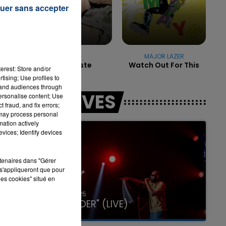
re
uer sans accepter
7h00 - 11h00
LA TEAM DE L'ÉTÉ
EVA
MAJOR LAZER
Sur La Piste
Watch Out For This
erest: Store and/or
e
tising; Use profiles to
tand audiences through
LES LIVES
personalise content; Use
 fraud, and fix errors;
 may process personal
mation actively
vices; Identify devices
rtenaires dans "Gérer
s'appliqueront que pour
les cookies" situé en
31 janvier 2025
GIMS "SPIDER" (LIVE)