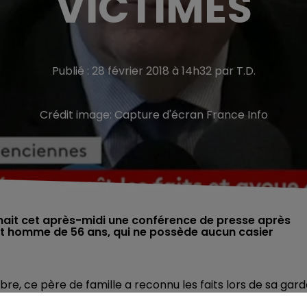
VICTIMES
Publié : 28 février 2018 à 14h32 par T.D.
Crédit image:
Capture d'écran France Info
nait cet après-midi une conférence de presse après
et homme de 56 ans, qui ne possède aucun casier
, ce père de famille a reconnu les faits lors de sa gard
ent « une quarantaine de faits »
. Il a expliqué avoir agi