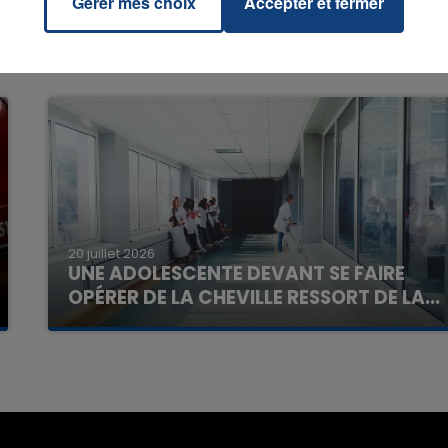
Gérer mes choix
Accepter et fermer
7h00 - 11h00
La Team de l'été
20 juillet 2026
UNE ADOLESCENTE DEVANT SE FAIRE
OPÉRER DE LA CHEVILLE RESSORT DE LA...
La famille a porté plainte contre la clinique qui a
reconnu sa responsabilité et présenté ses
excuses.