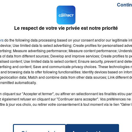
ôler ». Les faits se sont produits dans la vallée de la Samb
Contin
enait ses victimes de dos, tôt le matin, vêtus de gants et
Le respect de votre vie privée est notre priorité
ntification. Certaines d’entre elles étaient mineures.
it impliqué dans la vie locale (il a été président d’un club
ers
do the following data processing based on your consent and/or our legitimate int
é. Un « monsieur tout le monde », des mots du procureur d
device; Use limited data to select advertising; Create profiles for personalised adver
vertising; Measure advertising performance; Measure content performance; Unders
ns of data from different sources; Develop and improve services; Create profiles to 
alised content; Use limited data to select content; Ensure security, prevent and detect
ertising and content; Save and communicate privacy choices. These technologies
and browsing data to offer following functionalities: Identify devices based on infor
eolocation data; Match and combine data from other data sources; Link different de
nsmitted automatically.
cliquant sur "Accepter et fermer", ou affiner en sélectionnant les finalités et/ou pa
Piste
RADIO CONTACT
 également refuser en cliquant sur "Continuer sans accepter". Vos préférences ne 
A
tre à jour vos choix, ou retirer votre consentement à tout moment via le lien "Gérer 