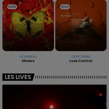
6h56
6h56
6h54
6h54
ED SHEERAN
TEDDY SWIMS
Shivers
Lose Control
LES LIVES