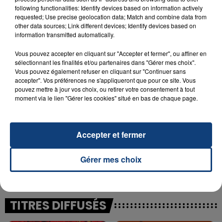
following functionalities: Identify devices based on information actively
23 juillet 2026
requested; Use precise geolocation data; Match and combine data from
INCENDIE MORTEL À LENS : UNE FEMME ET
other data sources; Link different devices; Identify devices based on
information transmitted automatically.
SON BÉBÉ ENTRE LA VIE ET LA...
Un homme s'est immolé par le feu après avoir
Vous pouvez accepter en cliquant sur "Accepter et fermer", ou affiner en
aspergé sa compagne et leur bébé de trois mois
sélectionnant les finalités et/ou partenaires dans "Gérer mes choix".
Vous pouvez également refuser en cliquant sur "Continuer sans
d'un liquide inflammable.
accepter". Vos préférences ne s'appliqueront que pour ce site. Vous
pouvez mettre à jour vos choix, ou retirer votre consentement à tout
moment via le lien "Gérer les cookies" situé en bas de chaque page.
Accepter et fermer
20 juillet 2026
UNE ADOLESCENTE DEVANT SE FAIRE
Gérer mes choix
OPÉRER DE LA CHEVILLE RESSORT DE LA...
La famille a porté plainte contre la clinique qui a
reconnu sa responsabilité et présenté ses
excuses.
TITRES DIFFUSÉS