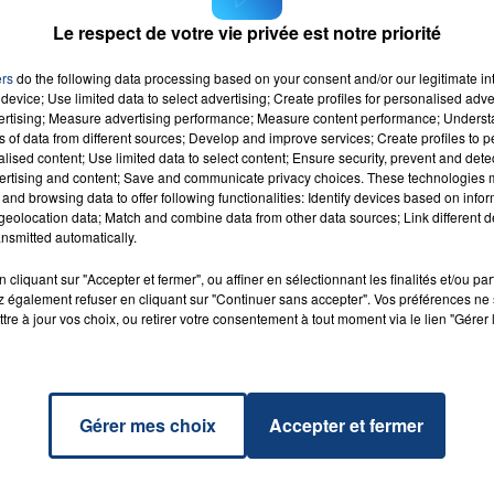
Le respect de votre vie privée est notre priorité
ers
do the following data processing based on your consent and/or our legitimate int
device; Use limited data to select advertising; Create profiles for personalised adver
vertising; Measure advertising performance; Measure content performance; Unders
igion
RADIO CONTACT
ns of data from different sources; Develop and improve services; Create profiles to 
EXHA
alised content; Use limited data to select content; Ensure security, prevent and detect
ertising and content; Save and communicate privacy choices. These technologies
and browsing data to offer following functionalities: Identify devices based on infor
eolocation data; Match and combine data from other data sources; Link different de
nsmitted automatically.
cliquant sur "Accepter et fermer", ou affiner en sélectionnant les finalités et/ou pa
 également refuser en cliquant sur "Continuer sans accepter". Vos préférences ne 
tre à jour vos choix, ou retirer votre consentement à tout moment via le lien "Gérer 
Gérer mes choix
Accepter et fermer