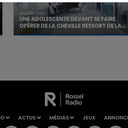
20 juillet 2026
UNE ADOLESCENTE DEVANT SE FAIRE
OPÉRER DE LA CHEVILLE RESSORT DE LA...
La famille a porté plainte contre la clinique qui a
reconnu sa responsabilité et présenté ses
excuses.
7h00 - 11h00
La Team de l'été
IO
ACTUS
MÉDIAS
JEUX
ANNONC