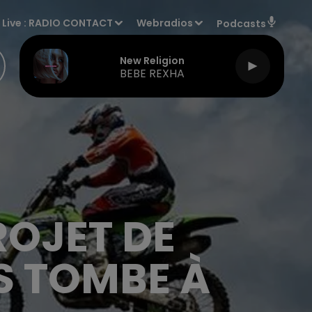
Live :
RADIO CONTACT
Webradios
Podcasts
New Religion
BEBE REXHA
ROJET DE
S TOMBE À