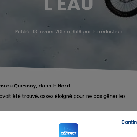
L'EAU
Publié : 13 février 2017 à 9h19 par La rédaction
ss au Quesnoy, dans le Nord.
n avait été trouvé, assez éloigné pour ne pas gêner les
lle gendarmerie à proximité a été acté, marquant la fin 
oblèmes acoustiques pour les familles des gendarmes qui
Contin