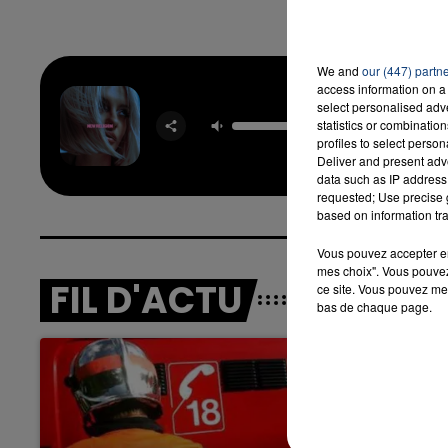
We and
our (447) partn
access information on a 
select personalised ad
New Rel
statistics or combinatio
BEBE R
profiles to select person
Deliver and present adv
data such as IP address 
requested; Use precise g
based on information tra
Vous pouvez accepter en 
mes choix". Vous pouvez
FIL D'ACTU
ce site. Vous pouvez met
bas de chaque page.