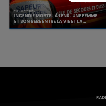
23 juillet 2026
INCENDIE MORTEL À LENS : UNE FEMME
ET SON BÉBÉ ENTRE LA VIE ET LA...
Un homme s'est immolé par le feu après avoir
aspergé sa compagne et leur bébé de trois
mois d'un liquide inflammable.
RAD