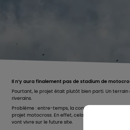
Il n’y aura finalement pas de stadium de motocro
Pourtant, le projet était plutôt bien parti. Un terrai
riverains.
Problème : entre-temps, la construction d'une nouve
projet motocross. En effet, cela aurait posé des pr
vont vivre sur le future site.