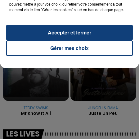
pouvez mettre à jour vos choix, ou retirer votre consentement à tout
La famille a porté plainte contre la clinique qui a
moment via le lien "Gérer les cookies" situé en bas de chaque page.
reconnu sa responsabilité et présenté ses
excuses.
TITRES DIFFUSÉS
Accepter et fermer
11h39
11h39
11h32
11h32
Gérer mes choix
TEDDY SWIMS
JUNGELI & EMMA
Mr Know It All
Juste Un Peu
LES LIVES