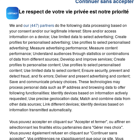
Continuer sans accepter
Le respect de votre vie privée est notre priorité
We and
our (447) partners
do the following data processing based on
your consent and/or our legitimate interest: Store and/or access
information on a device; Use limited data to select advertising; Create
profiles for personalised advertising; Use profiles to select personalised
23 juillet 2026
advertising; Measure advertising performance; Measure content
INCENDIE MORTEL À LENS : UNE FEMME ET
performance; Understand audiences through statistics or combinations
SON BÉBÉ ENTRE LA VIE ET LA...
of data from different sources; Develop and improve services; Create
profiles to personalise content; Use profiles to select personalised
Un homme s'est immolé par le feu après avoir
content; Use limited data to select content; Ensure security, prevent and
aspergé sa compagne et leur bébé de trois mois
detect fraud, and fix errors; Deliver and present advertising and content;
d'un liquide inflammable.
Save and communicate privacy choices. These technologies may
process personal data such as IP address and browsing data to offer
following functionalities: Identify devices based on information actively
requested; Use precise geolocation data; Match and combine data from
other data sources; Link different devices; Identify devices based on
information transmitted automatically.
Vous pouvez accepter en cliquant sur "Accepter et fermer", ou affiner en
20 juillet 2026
sélectionnant les finalités et/ou partenaires dans "Gérer mes choix".
UNE ADOLESCENTE DEVANT SE FAIRE
Vous pouvez également refuser en cliquant sur "Continuer sans
OPÉRER DE LA CHEVILLE RESSORT DE LA...
accepter". Vos préférences ne s'appliqueront que pour ce site. Vous