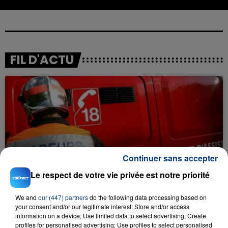
FIL D'ACTU
Continuer sans accepter
23 juillet 2026
INCENDIE MORTEL À LENS : UNE FEMME ET
Le respect de votre vie privée est notre priorité
SON BÉBÉ ENTRE LA VIE ET LA...
Un homme s'est immolé par le feu après avoir
We and
our (447) partners
do the following data processing based on
aspergé sa compagne et leur bébé de trois mois
your consent and/or our legitimate interest: Store and/or access
information on a device; Use limited data to select advertising; Create
d'un liquide inflammable.
profiles for personalised advertising; Use profiles to select personalised