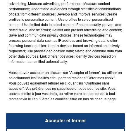
advertising; Measure advertising performance; Measure content
performance; Understand audiences through statistics or combinations
of data from different sources; Develop and improve services; Create
profiles to personalise content; Use profiles to select personalised
content; Use limited data to select content; Ensure security, prevent and
detect fraud, and fix errors; Deliver and present advertising and content;
20 juillet 2026
Save and communicate privacy choices. These technologies may
UNE ADOLESCENTE DEVANT SE FAIRE
process personal data such as IP address and browsing data to offer
OPÉRER DE LA CHEVILLE RESSORT DE LA...
following functionalities: Identify devices based on information actively
requested; Use precise geolocation data; Match and combine data from
La famille a porté plainte contre la clinique qui a
other data sources; Link different devices; Identify devices based on
reconnu sa responsabilité et présenté ses
information transmitted automatically.
excuses.
TITRES DIFFUSÉS
Vous pouvez accepter en cliquant sur "Accepter et fermer", ou affiner en
sélectionnant les finalités et/ou partenaires dans "Gérer mes choix".
Vous pouvez également refuser en cliquant sur "Continuer sans
accepter". Vos préférences ne s'appliqueront que pour ce site. Vous
10h10
10h10
10h07
10h07
pouvez mettre à jour vos choix, ou retirer votre consentement à tout
moment via le lien "Gérer les cookies" situé en bas de chaque page.
Accepter et fermer