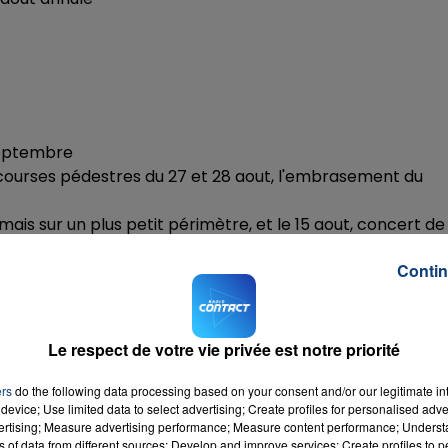
7h00 - 12h00
LA TEAM DU WEEK-END
septembre
es courses pédestres du 27 et 28 aout, l'embrasement du
is sur un plus petit périmètre, et le 15 aout, concert de
Contin
 du clos saint victor
5 au 28 aout. (On aura plus d'infos demain).
Le respect de votre vie privée est notre priorité
ers
do the following data processing based on your consent and/or our legitimate int
device; Use limited data to select advertising; Create profiles for personalised adver
vertising; Measure advertising performance; Measure content performance; Unders
ns of data from different sources; Develop and improve services; Create profiles to 