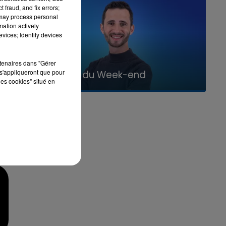
 fraud, and fix errors;
 may process personal
mation actively
vices; Identify devices
rtenaires dans "Gérer
7h00 - 12h00
s'appliqueront que pour
La Team du Week-end
les cookies" situé en