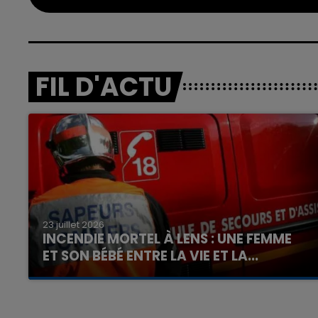
FIL D'ACTU
23 juillet 2026
INCENDIE MORTEL À LENS : UNE FEMME
ET SON BÉBÉ ENTRE LA VIE ET LA...
Un homme s'est immolé par le feu après avoir
aspergé sa compagne et leur bébé de trois
mois d'un liquide inflammable.