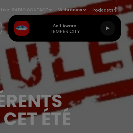
Live :
RADIO CONTACT
Webradios
Podcasts
Self Aware
TEMPER CITY
FÉRENTS
CET ÉTÉ