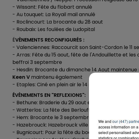
- Wissant: Fête du flobart annulé
- Au touquet: La Royail mail annulé
- Roclincourt: La brocante du 28 aout
16h00 - 20h00
LA TEAM DU WEEK-END
- Roubaix: Les foulées de Ludopital
É
VÈNEMENTS RECONFIGURÉS :
- Valenciennes: Raccourcit son Saint-Cordon le 11 
- Arras: Fête du 15 aout, fête de l'Andouillette et l
beffroi 3 septembre
- Hesdin: Brocante du dimanche 14 Aout maintenue ma
Keen V
maintenu également
- Etaples: Ciné en plein air le 14 aout se fera au parc
ÉVÈNEMENTS EN "REFLEXIONS":
- Bethune: Braderie du 29 aout et Bethune retro du 2
- Watterlos: La fête des Berlouffes du 11 septembre
- Hem: Brocante le 3 septembre
We and
our (447) partn
- Hazebrouck: Hazebrouck ville ouverte
access information on a 
- Bugnicourt: Pour la fête du boeuf le 28 Aout
select personalised ad
statistics or combinatio