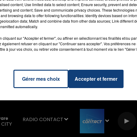
alised content; Use limited data to select content; Ensure security, prevent and detect
 caps et marais d'Opale le 4 septembre.
ertising and content; Save and communicate privacy choices. These technologies
 24 septembre.
and browsing data to offer following functionalities: Identify devices based on infor
eolocation data; Match and combine data from other data sources; Link different de
nsmitted automatically.
 aout
cliquant sur "Accepter et fermer", ou affiner en sélectionnant les finalités et/ou pa
16h00 - 20h00
 également refuser en cliquant sur "Continuer sans accepter". Vos préférences ne 
3 septembre et semi marathon le 25 aout
La Team du Week-end
tre à jour vos choix, ou retirer votre consentement à tout moment via le lien "Gérer 
emi-marathon 2 octobre
e de France le 18 septembre
e
Gérer mes choix
Accepter et fermer
ware
RADIO CONTACT
 CITY