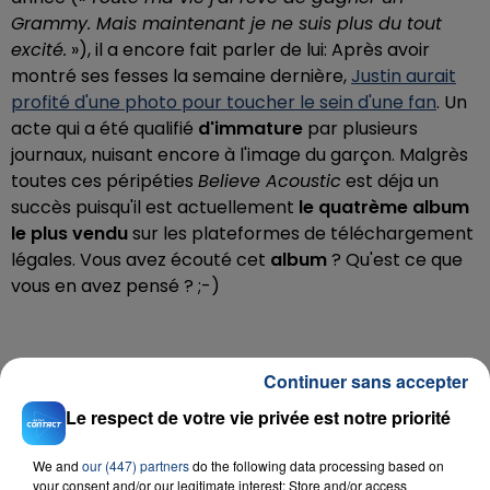
Grammy. Mais maintenant je ne suis plus du tout
excité.
»), il a encore fait parler de lui: A
près avoir
montré ses fesses la semaine dernière,
Justin aurait
profité d'une photo pour toucher le sein d'une fan
. Un
acte qui a été qualifié
d'immature
par plusieurs
journaux, nuisant encore à l'image du garçon. Malgrès
toutes ces péripéties
Believe Acoustic
est déja un
succès puisqu'il est actuellement
le quatrème album
le plus vendu
sur les plateformes de téléchargement
légales. Vous avez écouté cet
album
? Qu'est ce que
vous en avez pensé ? ;-)
Continuer sans accepter
Le respect de votre vie privée est notre priorité
RADIO CONTACT
We and
our (447) partners
do the following data processing based on
Attention
your consent and/or our legitimate interest: Store and/or access