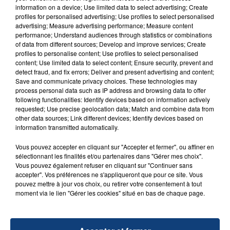
CHARLIE PUTH
information on a device; Use limited data to select advertising; Create
profiles for personalised advertising; Use profiles to select personalised
advertising; Measure advertising performance; Measure content
performance; Understand audiences through statistics or combinations
of data from different sources; Develop and improve services; Create
profiles to personalise content; Use profiles to select personalised
content; Use limited data to select content; Ensure security, prevent and
detect fraud, and fix errors; Deliver and present advertising and content;
Save and communicate privacy choices. These technologies may
process personal data such as IP address and browsing data to offer
FIL D'ACTU
following functionalities: Identify devices based on information actively
requested; Use precise geolocation data; Match and combine data from
other data sources; Link different devices; Identify devices based on
information transmitted automatically.
Vous pouvez accepter en cliquant sur "Accepter et fermer", ou affiner en
sélectionnant les finalités et/ou partenaires dans "Gérer mes choix".
Vous pouvez également refuser en cliquant sur "Continuer sans
accepter". Vos préférences ne s'appliqueront que pour ce site. Vous
pouvez mettre à jour vos choix, ou retirer votre consentement à tout
moment via le lien "Gérer les cookies" situé en bas de chaque page.
23 juillet 2026
INCENDIE MORTEL À LENS : UNE FEMME ET
SON BÉBÉ ENTRE LA VIE ET LA...