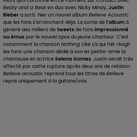
Alors qu'il cartonne en ce moment sur Contact avec
Beaty and a Beat
en duo avec Nicky Minay,
Justin
Bieber
a sorti hier un nouvel album
Believe Acoustic
que les fans s'arranchent déja. La sortie de
l'album
à
généré des milliers de
tweets
de fans
impressionné
ou émus
par le nouvel opus du jeune chanteur. C'est
notamment la chanson
Nothing Like Us
qui fait réagir
les fans: une chanson dédié à son ex petite-amie la
chanteuse et actrice
Selena Gomez
. Justin serait très
affecté par cette rupture après deux ans de relation.
Believe acoustic
reprend tous les titres de
Believe
repris uniquement à la guitare/voix.