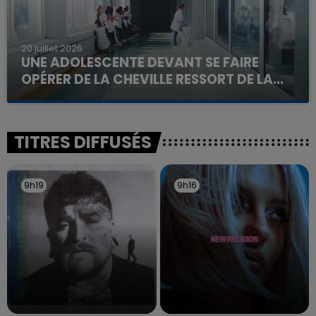
20 juillet 2026
UNE ADOLESCENTE DEVANT SE FAIRE
OPÉRER DE LA CHEVILLE RESSORT DE LA...
La famille a porté plainte contre la clinique qui a
reconnu sa responsabilité et présenté ses
excuses.
TITRES DIFFUSÉS
9h19
9h19
9h16
9h16