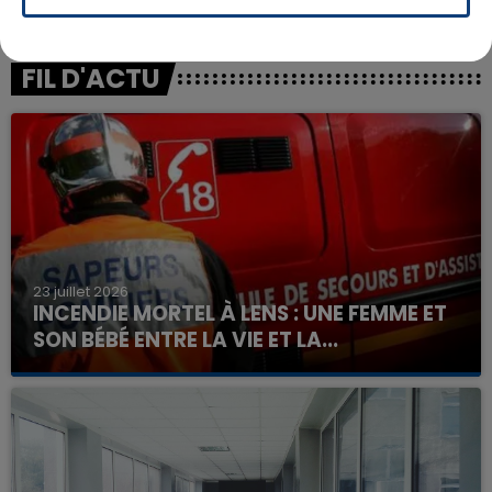
FIL D'ACTU
23 juillet 2026
INCENDIE MORTEL À LENS : UNE FEMME ET
SON BÉBÉ ENTRE LA VIE ET LA...
Un homme s'est immolé par le feu après avoir
aspergé sa compagne et leur bébé de trois mois
d'un liquide inflammable.