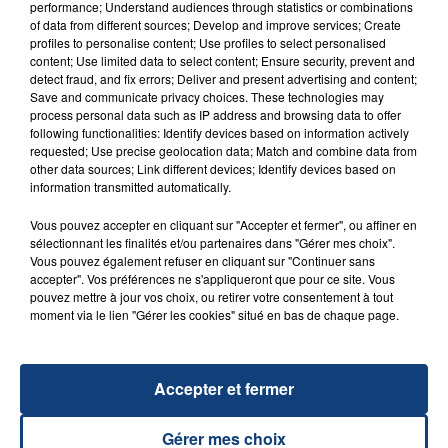
performance; Understand audiences through statistics or combinations
of data from different sources; Develop and improve services; Create
profiles to personalise content; Use profiles to select personalised
content; Use limited data to select content; Ensure security, prevent and
detect fraud, and fix errors; Deliver and present advertising and content;
Save and communicate privacy choices. These technologies may
process personal data such as IP address and browsing data to offer
following functionalities: Identify devices based on information actively
Téléchargez gratuitement l'application Contact FM
requested; Use precise geolocation data; Match and combine data from
other data sources; Link different devices; Identify devices based on
sur
et
information transmitted automatically.
Vous pouvez accepter en cliquant sur "Accepter et fermer", ou affiner en
sélectionnant les finalités et/ou partenaires dans "Gérer mes choix".
Vous pouvez également refuser en cliquant sur "Continuer sans
accepter". Vos préférences ne s'appliqueront que pour ce site. Vous
RADIO CONTACT
pouvez mettre à jour vos choix, ou retirer votre consentement à tout
moment via le lien "Gérer les cookies" situé en bas de chaque page.
Physical
DUA LIPA
Accepter et fermer
Gérer mes choix