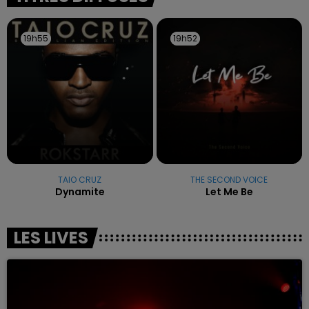
19h55
19h55
19h52
19h52
TAIO CRUZ
THE SECOND VOICE
Dynamite
Let Me Be
LES LIVES