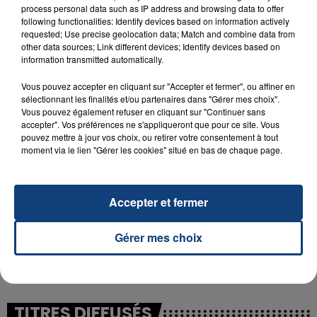
process personal data such as IP address and browsing data to offer
following functionalities: Identify devices based on information actively
requested; Use precise geolocation data; Match and combine data from
23 juillet 2026
other data sources; Link different devices; Identify devices based on
INCENDIE MORTEL À LENS : UNE FEMME ET
information transmitted automatically.
SON BÉBÉ ENTRE LA VIE ET LA...
Vous pouvez accepter en cliquant sur "Accepter et fermer", ou affiner en
Un homme s'est immolé par le feu après avoir
sélectionnant les finalités et/ou partenaires dans "Gérer mes choix".
aspergé sa compagne et leur bébé de trois mois
Vous pouvez également refuser en cliquant sur "Continuer sans
d'un liquide inflammable.
accepter". Vos préférences ne s'appliqueront que pour ce site. Vous
pouvez mettre à jour vos choix, ou retirer votre consentement à tout
moment via le lien "Gérer les cookies" situé en bas de chaque page.
Accepter et fermer
20 juillet 2026
UNE ADOLESCENTE DEVANT SE FAIRE
Gérer mes choix
OPÉRER DE LA CHEVILLE RESSORT DE LA...
La famille a porté plainte contre la clinique qui a
reconnu sa responsabilité et présenté ses
excuses.
TITRES DIFFUSÉS