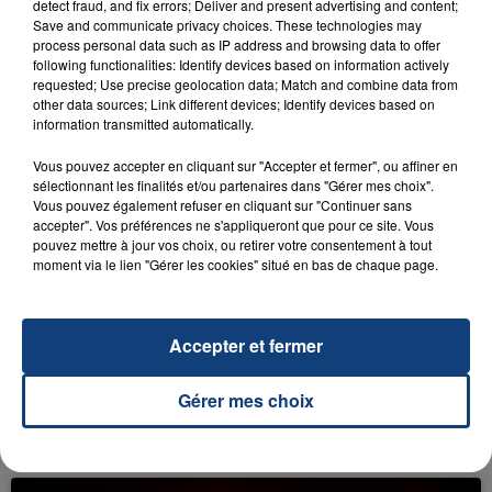
detect fraud, and fix errors; Deliver and present advertising and content;
reconnu sa responsabilité et présenté ses
Save and communicate privacy choices. These technologies may
excuses.
process personal data such as IP address and browsing data to offer
TITRES DIFFUSÉS
following functionalities: Identify devices based on information actively
requested; Use precise geolocation data; Match and combine data from
other data sources; Link different devices; Identify devices based on
information transmitted automatically.
20h10
20h10
20h06
20h06
Vous pouvez accepter en cliquant sur "Accepter et fermer", ou affiner en
sélectionnant les finalités et/ou partenaires dans "Gérer mes choix".
Vous pouvez également refuser en cliquant sur "Continuer sans
accepter". Vos préférences ne s'appliqueront que pour ce site. Vous
pouvez mettre à jour vos choix, ou retirer votre consentement à tout
moment via le lien "Gérer les cookies" situé en bas de chaque page.
Accepter et fermer
DUCK SAUCE
RIHANNA
Barbra Streisand
Man Down
Gérer mes choix
LES LIVES