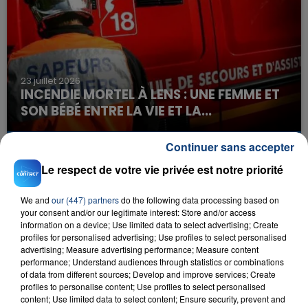
23 juillet 2026
INCENDIE MORTEL À LENS : UNE FEMME ET
SON BÉBÉ ENTRE LA VIE ET LA...
Un homme s'est immolé par le feu après avoir
aspergé sa compagne et leur bébé de trois mois
Continuer sans accepter
d'un liquide inflammable.
Le respect de votre vie privée est notre priorité
We and
our (447) partners
do the following data processing based on
your consent and/or our legitimate interest: Store and/or access
information on a device; Use limited data to select advertising; Create
profiles for personalised advertising; Use profiles to select personalised
advertising; Measure advertising performance; Measure content
20 juillet 2026
performance; Understand audiences through statistics or combinations
UNE ADOLESCENTE DEVANT SE FAIRE
of data from different sources; Develop and improve services; Create
OPÉRER DE LA CHEVILLE RESSORT DE LA...
profiles to personalise content; Use profiles to select personalised
La famille a porté plainte contre la clinique qui a
content; Use limited data to select content; Ensure security, prevent and