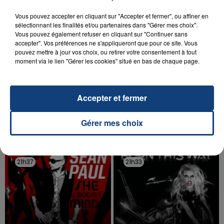
Vous pouvez accepter en cliquant sur "Accepter et fermer", ou affiner en
sélectionnant les finalités et/ou partenaires dans "Gérer mes choix".
Vous pouvez également refuser en cliquant sur "Continuer sans
accepter". Vos préférences ne s'appliqueront que pour ce site. Vous
pouvez mettre à jour vos choix, ou retirer votre consentement à tout
moment via le lien "Gérer les cookies" situé en bas de chaque page.
20 juillet 2026
UNE ADOLESCENTE DEVANT SE FAIRE
OPÉRER DE LA CHEVILLE RESSORT DE LA...
Accepter et fermer
La famille a porté plainte contre la clinique qui a
reconnu sa responsabilité et présenté ses
Gérer mes choix
excuses.
TITRES DIFFUSÉS
21h37
21h37
21h33
21h33