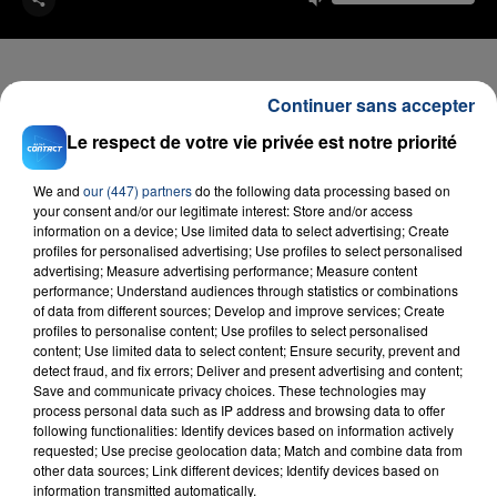
Continuer sans accepter
FIL D'ACTU
Le respect de votre vie privée est notre priorité
We and
our (447) partners
do the following data processing based on
your consent and/or our legitimate interest: Store and/or access
information on a device; Use limited data to select advertising; Create
profiles for personalised advertising; Use profiles to select personalised
advertising; Measure advertising performance; Measure content
performance; Understand audiences through statistics or combinations
of data from different sources; Develop and improve services; Create
profiles to personalise content; Use profiles to select personalised
content; Use limited data to select content; Ensure security, prevent and
23 juillet 2026
detect fraud, and fix errors; Deliver and present advertising and content;
INCENDIE MORTEL À LENS : UNE FEMME ET
Save and communicate privacy choices. These technologies may
SON BÉBÉ ENTRE LA VIE ET LA...
process personal data such as IP address and browsing data to offer
following functionalities: Identify devices based on information actively
Un homme s'est immolé par le feu après avoir
requested; Use precise geolocation data; Match and combine data from
aspergé sa compagne et leur bébé de trois mois
other data sources; Link different devices; Identify devices based on
d'un liquide inflammable.
information transmitted automatically.