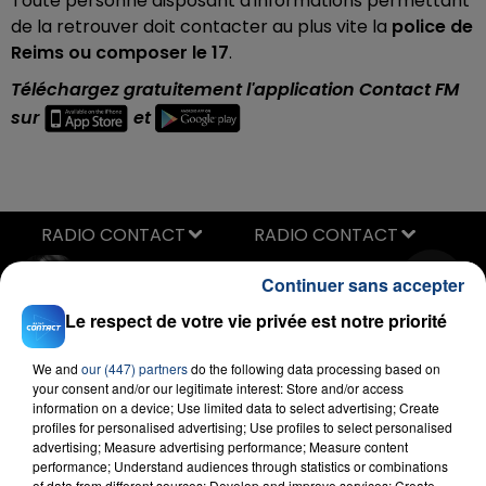
Toute personne disposant d'informations permettant
de la retrouver doit contacter au plus vite la
police de
Reims ou composer le 17
.
Téléchargez gratuitement l'application Contact FM
sur
et
RADIO CONTACT
Hate That I Made You Love Me
Continuer sans accepter
ARIANA GRANDE
Le respect de votre vie privée est notre priorité
We and
our (447) partners
do the following data processing based on
your consent and/or our legitimate interest: Store and/or access
information on a device; Use limited data to select advertising; Create
profiles for personalised advertising; Use profiles to select personalised
advertising; Measure advertising performance; Measure content
performance; Understand audiences through statistics or combinations
of data from different sources; Develop and improve services; Create