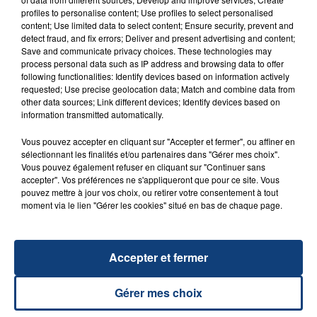
FIL D'ACTU
profiles to personalise content; Use profiles to select personalised
content; Use limited data to select content; Ensure security, prevent and
detect fraud, and fix errors; Deliver and present advertising and content;
Save and communicate privacy choices. These technologies may
process personal data such as IP address and browsing data to offer
following functionalities: Identify devices based on information actively
requested; Use precise geolocation data; Match and combine data from
other data sources; Link different devices; Identify devices based on
information transmitted automatically.
23 juillet 2026
Vous pouvez accepter en cliquant sur "Accepter et fermer", ou affiner en
INCENDIE MORTEL À LENS : UNE FEMME ET
sélectionnant les finalités et/ou partenaires dans "Gérer mes choix".
Vous pouvez également refuser en cliquant sur "Continuer sans
SON BÉBÉ ENTRE LA VIE ET LA...
accepter". Vos préférences ne s'appliqueront que pour ce site. Vous
Un homme s'est immolé par le feu après avoir
pouvez mettre à jour vos choix, ou retirer votre consentement à tout
aspergé sa compagne et leur bébé de trois mois
moment via le lien "Gérer les cookies" situé en bas de chaque page.
d'un liquide inflammable.
Accepter et fermer
Gérer mes choix