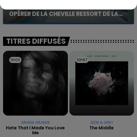
20 juillet 2026
UNE ADOLESCENTE DEVANT SE FAIRE
OPÉRER DE LA CHEVILLE RESSORT DE LA...
La famille a porté plainte contre la clinique qui a
reconnu sa responsabilité et présenté ses
excuses.
TITRES DIFFUSÉS
11h00
11h00
10h57
10h57
ARIANA GRANDE
ZEDD & GREY
Hate That I Made You Love
The Middle
Me