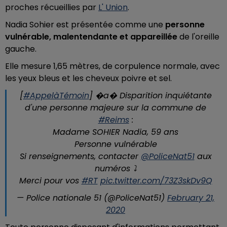
proches récueillies par
L' Union
.
Nadia Sohier est présentée comme une
personne
vulnérable, malentendante et appareillée
de l'oreille
gauche.
Elle mesure 1,65 mètres, de corpulence normale, avec
les yeux bleus et les cheveux poivre et sel.
[
#AppelàTémoin
] �a� Disparition inquiétante
d'une personne majeure sur la commune de
#Reims
:
Madame SOHIER Nadia, 59 ans
Personne vulnérable
Si renseignements, contacter
@PoliceNat51
aux
numéros ⤵️
Merci pour vos
#RT
pic.twitter.com/73Z3skDv9Q
— Police nationale 51 (@PoliceNat51)
February 21,
2020