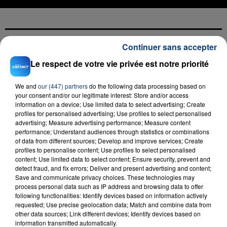
Continuer sans accepter
FIL D'ACTU
Le respect de votre vie privée est notre priorité
We and
our (447) partners
do the following data processing based on
your consent and/or our legitimate interest: Store and/or access
information on a device; Use limited data to select advertising; Create
profiles for personalised advertising; Use profiles to select personalised
advertising; Measure advertising performance; Measure content
performance; Understand audiences through statistics or combinations
of data from different sources; Develop and improve services; Create
profiles to personalise content; Use profiles to select personalised
23 juillet 2026
content; Use limited data to select content; Ensure security, prevent and
INCENDIE MORTEL À LENS : UNE FEMME ET
detect fraud, and fix errors; Deliver and present advertising and content;
SON BÉBÉ ENTRE LA VIE ET LA...
Save and communicate privacy choices. These technologies may
process personal data such as IP address and browsing data to offer
Un homme s'est immolé par le feu après avoir
following functionalities: Identify devices based on information actively
aspergé sa compagne et leur bébé de trois mois
requested; Use precise geolocation data; Match and combine data from
other data sources; Link different devices; Identify devices based on
d'un liquide inflammable.
information transmitted automatically.