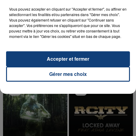
Vous pouvez accepter en cliquant sur "Accepter et fermer", ou affiner en
sélectionnant les finalités et/ou partenaires dans "Gérer mes choix".
Vous pouvez également refuser en cliquant sur "Continuer sans
accepter". Vos préférences ne s'appliqueront que pour ce site. Vous
pouvez mettre à jour vos choix, ou retirer votre consentement à tout
20 juillet 2026
moment via le lien "Gérer les cookies" situé en bas de chaque page.
UNE ADOLESCENTE DEVANT SE FAIRE
OPÉRER DE LA CHEVILLE RESSORT DE LA...
La famille a porté plainte contre la clinique qui a
Accepter et fermer
reconnu sa responsabilité et présenté ses
excuses.
TITRES DIFFUSÉS
Gérer mes choix
9h28
9h28
9h24
9h24