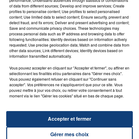
performance; Understand audiences through statistics or combinations
of data from different sources; Develop and improve services; Create
profiles to personalise content; Use profiles to select personalised
content; Use limited data to select content; Ensure security, prevent and
20 juillet 2026
UNE ADOLESCENTE DEVANT SE FAIRE
detect fraud, and fix errors; Deliver and present advertising and content;
Save and communicate privacy choices. These technologies may
OPÉRER DE LA CHEVILLE RESSORT DE LA...
process personal data such as IP address and browsing data to offer
La famille a porté plainte contre la clinique qui a
following functionalities: Identify devices based on information actively
requested; Use precise geolocation data; Match and combine data from
reconnu sa responsabilité et présenté ses
other data sources; Link different devices; Identify devices based on
excuses.
information transmitted automatically.
TITRES DIFFUSÉS
Vous pouvez accepter en cliquant sur "Accepter et fermer", ou affiner en
sélectionnant les finalités et/ou partenaires dans "Gérer mes choix".
14h57
14h57
14h54
14h54
Vous pouvez également refuser en cliquant sur "Continuer sans
accepter". Vos préférences ne s'appliqueront que pour ce site. Vous
pouvez mettre à jour vos choix, ou retirer votre consentement à tout
moment via le lien "Gérer les cookies" situé en bas de chaque page.
Accepter et fermer
Gérer mes choix