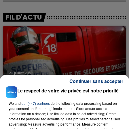
FIL D'ACTU
23 juillet 2026
INCENDIE MORTEL À LENS : UNE FEMME ET
Continuer sans accepter
SON BÉBÉ ENTRE LA VIE ET LA...
Le respect de votre vie privée est notre priorité
Un homme s'est immolé par le feu après avoir
aspergé sa compagne et leur bébé de trois mois
We and
our (447) partners
do the following data processing based on
d'un liquide inflammable.
your consent and/or our legitimate interest: Store and/or access
information on a device; Use limited data to select advertising; Create
profiles for personalised advertising; Use profiles to select personalised
advertising; Measure advertising performance; Measure content