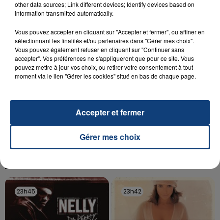
other data sources; Link different devices; Identify devices based on
Un homme s'est immolé par le feu après avoir
information transmitted automatically.
aspergé sa compagne et leur bébé de trois mois
d'un liquide inflammable.
Vous pouvez accepter en cliquant sur "Accepter et fermer", ou affiner en
sélectionnant les finalités et/ou partenaires dans "Gérer mes choix".
Vous pouvez également refuser en cliquant sur "Continuer sans
accepter". Vos préférences ne s'appliqueront que pour ce site. Vous
pouvez mettre à jour vos choix, ou retirer votre consentement à tout
moment via le lien "Gérer les cookies" situé en bas de chaque page.
20 juillet 2026
UNE ADOLESCENTE DEVANT SE FAIRE
Accepter et fermer
OPÉRER DE LA CHEVILLE RESSORT DE LA...
La famille a porté plainte contre la clinique qui a
Gérer mes choix
reconnu sa responsabilité et présenté ses
excuses.
TITRES DIFFUSÉS
23h45
23h45
23h42
23h42