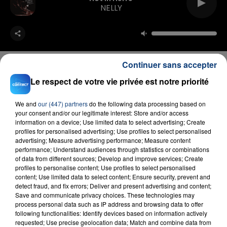
NELLY
Continuer sans accepter
Le respect de votre vie privée est notre priorité
FIL D'ACTU
We and
our (447) partners
do the following data processing based on
your consent and/or our legitimate interest: Store and/or access
information on a device; Use limited data to select advertising; Create
profiles for personalised advertising; Use profiles to select personalised
advertising; Measure advertising performance; Measure content
performance; Understand audiences through statistics or combinations
of data from different sources; Develop and improve services; Create
profiles to personalise content; Use profiles to select personalised
content; Use limited data to select content; Ensure security, prevent and
detect fraud, and fix errors; Deliver and present advertising and content;
Save and communicate privacy choices. These technologies may
23 juillet 2026
process personal data such as IP address and browsing data to offer
INCENDIE MORTEL À LENS : UNE FEMME ET
following functionalities: Identify devices based on information actively
SON BÉBÉ ENTRE LA VIE ET LA...
requested; Use precise geolocation data; Match and combine data from