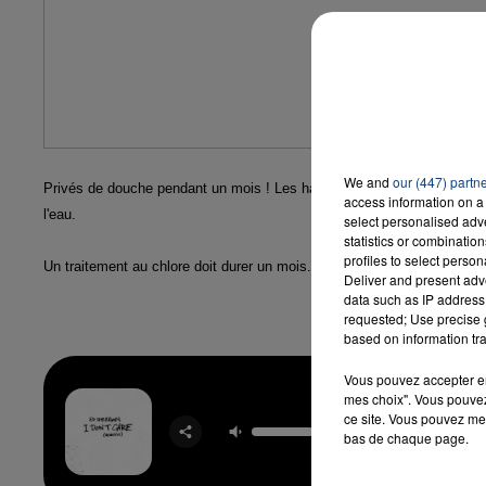
We and
our (447) partn
Privés de douche pendant un mois ! Les habitants d'une résidence de La
access information on a 
l'eau.
select personalised ad
statistics or combinatio
profiles to select person
Un traitement au chlore doit durer un mois. En attendant, il est vivemen
Deliver and present adv
data such as IP address 
requested; Use precise g
based on information tra
Vous pouvez accepter en 
mes choix". Vous pouvez
I Don't
ce site. Vous pouvez met
ED SHEE
bas de chaque page.
JUSTIN 