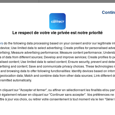
Contin
Le respect de votre vie privée est notre priorité
ers
do the following data processing based on your consent and/or our legitimate int
mbersart, près de Lille, doivent faire face à un taux élevé de légionelles da
device; Use limited data to select advertising; Create profiles for personalised adver
vertising; Measure advertising performance; Measure content performance; Unders
ns of data from different sources; Develop and improve services; Create profiles to 
alised content; Use limited data to select content; Ensure security, prevent and detect
t déconseillé aux habitants d'utiliser leur douche.
ertising and content; Save and communicate privacy choices. These technologies
and browsing data to offer following functionalities: Identify devices based on infor
eolocation data; Match and combine data from other data sources; Link different de
nsmitted automatically.
cliquant sur "Accepter et fermer", ou affiner en sélectionnant les finalités et/ou pa
 également refuser en cliquant sur "Continuer sans accepter". Vos préférences ne 
 Care
tre à jour vos choix, ou retirer votre consentement à tout moment via le lien "Gérer 
RADIO CONTACT
RAN &
BIEBER