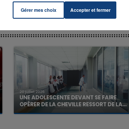
Gérer mes choix
Accepter et fermer
7h00 - 11h00
La Team de l'été
20 juillet 2026
UNE ADOLESCENTE DEVANT SE FAIRE
OPÉRER DE LA CHEVILLE RESSORT DE LA...
La famille a porté plainte contre la clinique qui a
reconnu sa responsabilité et présenté ses
excuses.