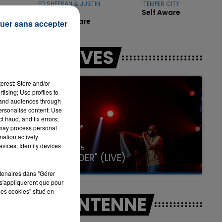
ED SHEERAN & JUSTIN
TEMPER CITY
Self Aware
BIEBER
I Don't Care
uer sans accepter
7h00 - 11h00
LES LIVES
LA TEAM DE L'ÉTÉ
erest: Store and/or
ns
tising; Use profiles to
tand audiences through
personalise content; Use
 fraud, and fix errors;
 may process personal
mation actively
vices; Identify devices
31 janvier 2025
GIMS "SPIDER" (LIVE)
rtenaires dans "Gérer
s'appliqueront que pour
les cookies" situé en
A L'ANTENNE