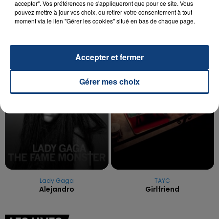
accepter". Vos préférences ne s'appliqueront que pour ce site. Vous
OPÉRER DE LA CHEVILLE RESSORT DE LA...
pouvez mettre à jour vos choix, ou retirer votre consentement à tout
La famille a porté plainte contre la clinique qui a
moment via le lien "Gérer les cookies" situé en bas de chaque page.
reconnu sa responsabilité et présenté ses
excuses.
TITRES DIFFUSÉS
Accepter et fermer
Gérer mes choix
14h09
14h09
14h05
14h05
Lady Gaga
TAYC
Alejandro
Girlfriend