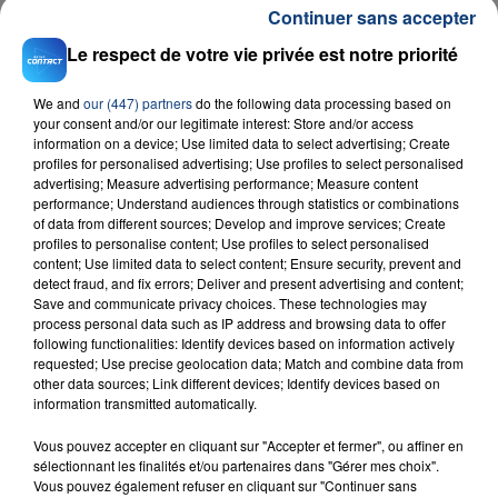
Continuer sans accepter
Le respect de votre vie privée est notre priorité
We and
our (447) partners
do the following data processing based on
your consent and/or our legitimate interest: Store and/or access
information on a device; Use limited data to select advertising; Create
profiles for personalised advertising; Use profiles to select personalised
advertising; Measure advertising performance; Measure content
23 juillet 2026
performance; Understand audiences through statistics or combinations
INCENDIE MORTEL À LENS : UNE FEMME ET
of data from different sources; Develop and improve services; Create
SON BÉBÉ ENTRE LA VIE ET LA...
profiles to personalise content; Use profiles to select personalised
Un homme s'est immolé par le feu après avoir
content; Use limited data to select content; Ensure security, prevent and
detect fraud, and fix errors; Deliver and present advertising and content;
aspergé sa compagne et leur bébé de trois mois
Save and communicate privacy choices. These technologies may
d'un liquide inflammable.
process personal data such as IP address and browsing data to offer
following functionalities: Identify devices based on information actively
requested; Use precise geolocation data; Match and combine data from
other data sources; Link different devices; Identify devices based on
information transmitted automatically.
Vous pouvez accepter en cliquant sur "Accepter et fermer", ou affiner en
sélectionnant les finalités et/ou partenaires dans "Gérer mes choix".
20 juillet 2026
UNE ADOLESCENTE DEVANT SE FAIRE
Vous pouvez également refuser en cliquant sur "Continuer sans